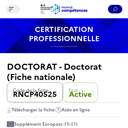
Ouvrir le menu de navigation
Reche
Contenu
Recherche
Menu
Pied de page
CERTIFICATION
PROFESSIONNELLE
DOCTORAT - Doctorat
(Fiche nationale)
Code de la fiche :
Etat :
RNCP40525
Active
Télécharger la fiche
Aide en ligne
Supplément Europass :
FR
-
EN