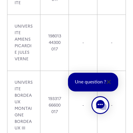
ITE
UNIVERS
ITE
198013
AMIENS
44300
-
-
PICARDI
017
E JULES
VERNE
UNIVERS
Une question ?
ITE
BORDEA
193317
UX
66600
-
-
MONTAI
017
GNE
BORDEA
UX III