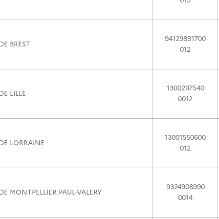
013
94129831700
DE BREST
012
1300297540
DE LILLE
0012
13001550600
 DE LORRAINE
012
9324908990
DE MONTPELLIER PAUL-VALERY
0014