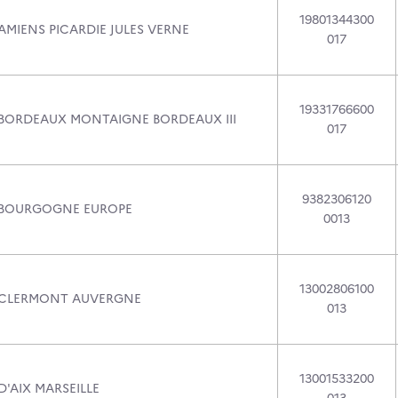
19801344300
AMIENS PICARDIE JULES VERNE
017
19331766600
 BORDEAUX MONTAIGNE BORDEAUX III
017
9382306120
 BOURGOGNE EUROPE
0013
13002806100
 CLERMONT AUVERGNE
013
13001533200
D'AIX MARSEILLE