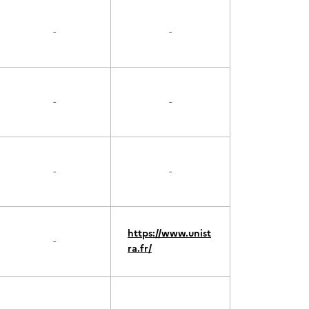
-
-
-
-
-
-
https://www.unist
-
ra.fr/