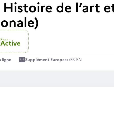
Histoire de l’art e
ionale)
Etat :
Active
 ligne
Supplément Europass :
FR
-
EN