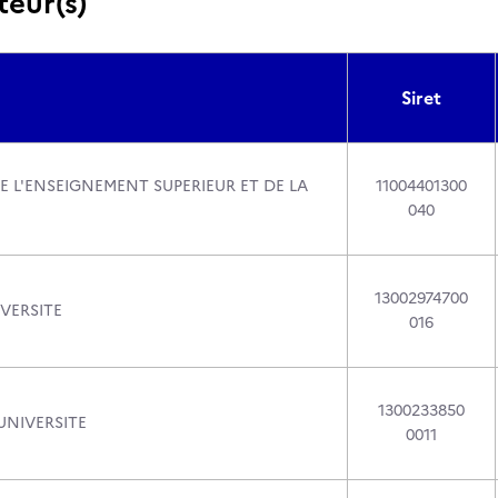
teur(s)
Siret
E L'ENSEIGNEMENT SUPERIEUR ET DE LA
11004401300
040
13002974700
VERSITE
016
1300233850
NIVERSITE
0011