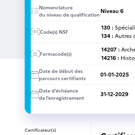
Nomenclature
Niveau 6
du niveau de qualification
130 :
Spéciali
Code(s) NSF
134 :
Autres d
14207 :
Arch
Formacode(s)
14216 :
Histo
Date de début des
01-01-2025
parcours certifiants
Date d’échéance
31-12-2029
de l’enregistrement
Certificateur(s)