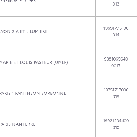
 GRENOBLE ALPES
013
19691775100
LYON 2 A ET L LUMIERE
014
9381065640
MARIE ET LOUIS PASTEUR (UMLP)
0017
19751717000
 PARIS 1 PANTHEON SORBONNE
019
19921204400
 PARIS NANTERRE
010