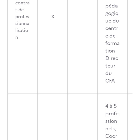
contra
péda
t de
gogiq
0
profes
X
ue du
sionna
centr
lisatio
e de
n
forma
tion
Direc
teur
du
CFA
4 à 5
profe
ssion
nels,
Coor