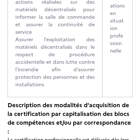
actions réalisées sur des
ations
matériels décentralisés pour
en
informer la salle de commande
situat
et assurer la continuité de
ion
service
profe
Assurer l’exploitation des
ssion
matériels décentralisés dans le
nelle
respect de procédure
accidentelle et dans lutte contre
l’incendie afin d’assurer
protection des personnes et des
installations
Description des modalités d'acquisition de
la certification par capitalisation des blocs
de compétences et/ou par correspondance
:
La certification professionnelle est délivrée dès lors