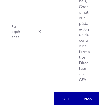
nels,
Coor
dinat
eur
péda
Par
gogiq
0
expéri
X
ue du
ence
centr
e de
forma
tion
Direc
teur
du
CFA
Oui
Non