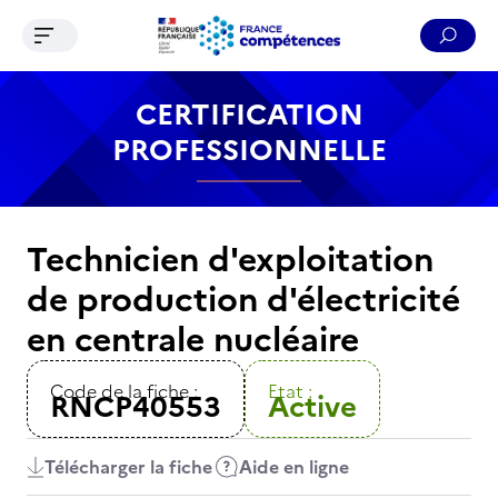
Ouvrir le menu de navigation
Reche
Contenu
Recherche
Menu
Pied de page
CERTIFICATION
PROFESSIONNELLE
Technicien d'exploitation
de production d'électricité
en centrale nucléaire
Code de la fiche :
Etat :
RNCP40553
Active
Télécharger la fiche
Aide en ligne