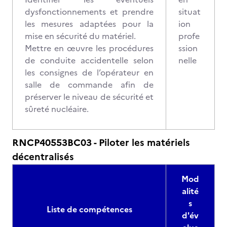
dysfonctionnements et prendre
situat
les mesures adaptées pour la
ion
mise en sécurité du matériel.
profe
Mettre en œuvre les procédures
ssion
de conduite accidentelle selon
nelle
les consignes de l’opérateur en
salle de commande afin de
préserver le niveau de sécurité et
sûreté nucléaire.
RNCP40553BC03 - Piloter les matériels
décentralisés
Mod
alité
s
Liste de compétences
d'év