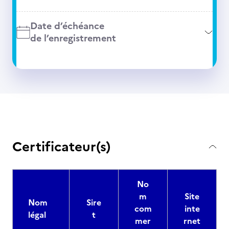
Date d’échéance
de l’enregistrement
Certificateur(s)
No
m
Site
Nom
Sire
com
inte
légal
t
mer
rnet