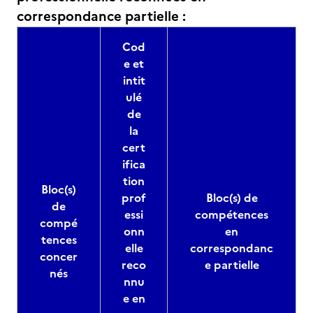
correspondance partielle :
Cod
e et
intit
ulé
de
la
cert
ifica
tion
Bloc(s)
prof
Bloc(s) de
de
essi
compétences
compé
onn
en
tences
elle
correspondanc
concer
reco
e partielle
nés
nnu
e en