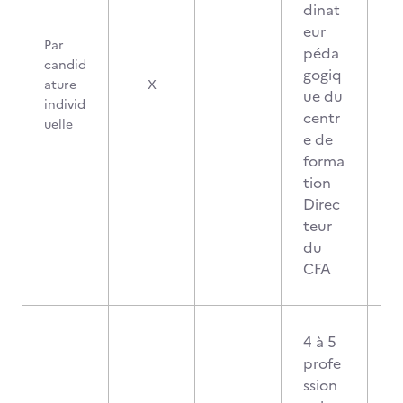
dinat
eur
Par
péda
candid
gogiq
0
ature
X
ue du
individ
centr
uelle
e de
forma
tion
Direc
teur
du
CFA
4 à 5
profe
ssion