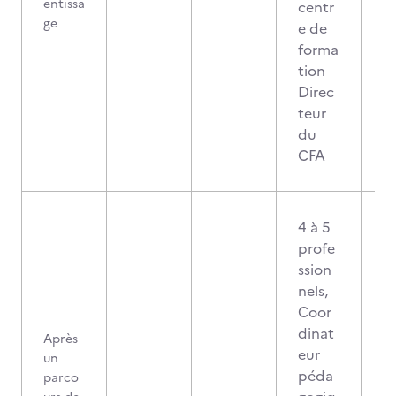
entissa
centr
ge
e de
forma
tion
Direc
teur
du
CFA
4 à 5
profe
ssion
nels,
Coor
dinat
Après
eur
un
péda
parco