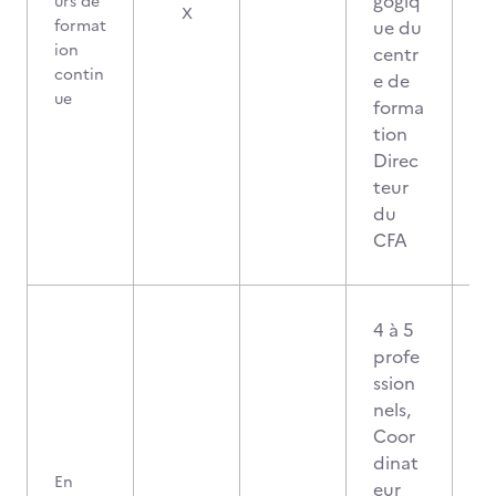
gogiq
urs de
0
X
format
ue du
ion
centr
contin
e de
ue
forma
tion
Direc
teur
du
CFA
4 à 5
profe
ssion
nels,
Coor
dinat
En
eur