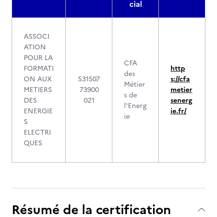
cial
ASSOCI
ATION
POUR LA
CFA
FORMATI
http
des
ON AUX
531507
s://cfa
Métier
METIERS
73900
metier
s de
DES
021
senerg
l'Energ
ENERGIE
ie.fr/
ie
S
ELECTRI
QUES
Résumé de la certification