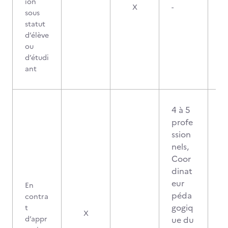
ion
X
-
sous
statut
d’élève
ou
d’étudi
ant
4 à 5
profe
ssion
nels,
Coor
dinat
eur
En
péda
contra
gogiq
t
0
X
d’appr
ue du