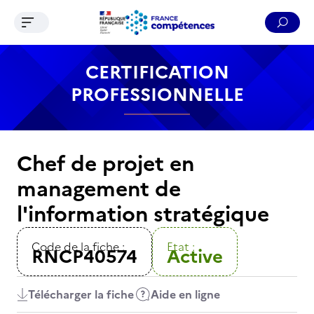
Ouvrir le menu de navigation
Reche
Contenu
Recherche
Menu
Pied de page
CERTIFICATION
PROFESSIONNELLE
Chef de projet en
management de
l'information stratégique
Code de la fiche :
Etat :
RNCP40574
Active
Télécharger la fiche
Aide en ligne