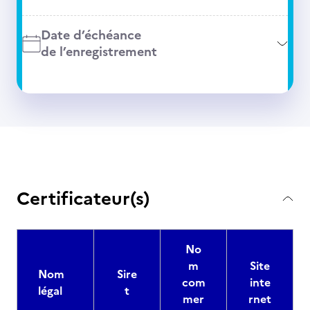
Date d’échéance
de l’enregistrement
Certificateur(s)
No
m
Site
Nom
Sire
com
inte
légal
t
mer
rnet