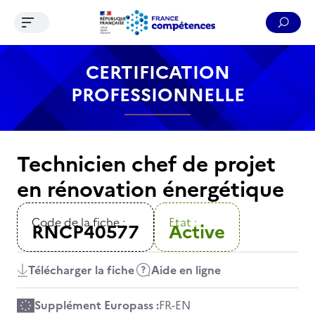
Ouvrir le menu de navigation
Reche
Contenu
Recherche
Menu
Pied de page
CERTIFICATION
PROFESSIONNELLE
Technicien chef de projet
en rénovation énergétique
Code de la fiche :
Etat :
RNCP40577
Active
Télécharger la fiche
Aide en ligne
Supplément Europass :
FR
-
EN