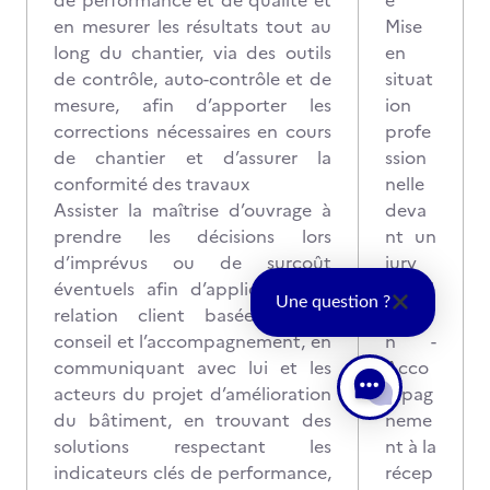
de performance et de qualité et
e
en mesurer les résultats tout au
Mise
long du chantier, via des outils
en
de contrôle, auto-contrôle et de
situat
mesure, afin d’apporter les
ion
corrections nécessaires en cours
profe
de chantier et d’assurer la
ssion
conformité des travaux
nelle
Assister la maîtrise d’ouvrage à
deva
prendre les décisions lors
nt un
d’imprévus ou de surcoût
jury
éventuels afin d’appliquer une
d’éval
Une question ?
relation client basée sur le
uatio
conseil et l’accompagnement, en
n -
communiquant avec lui et les
Acco
acteurs du projet d’amélioration
mpag
du bâtiment, en trouvant des
neme
solutions respectant les
nt à la
indicateurs clés de performance,
récep