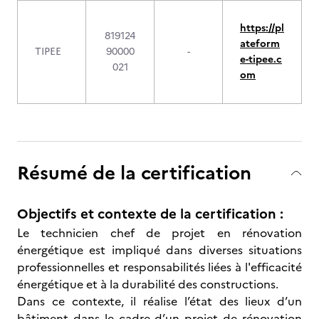
https://pl
819124
ateform
TIPEE
90000
-
e-tipee.c
021
om
Résumé de la certification
Objectifs et contexte de la certification :
Le technicien chef de projet en rénovation
énergétique est impliqué dans diverses situations
professionnelles et responsabilités liées à l'efficacité
énergétique et à la durabilité des constructions.
Dans ce contexte, il réalise l’état des lieux d’un
bâtiment dans le cadre d’un projet de rénovation