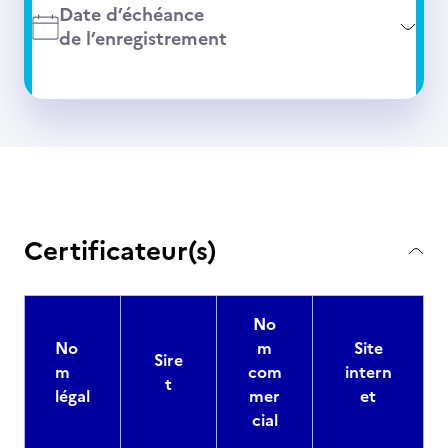
Date d’échéance
de l’enregistrement
Certificateur(s)
No
No
m
Site
Sire
m
com
intern
t
légal
mer
et
cial