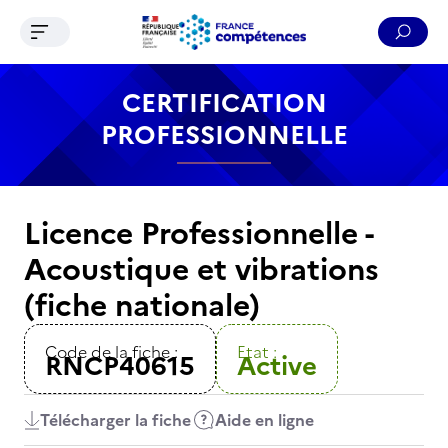
Ouvrir le menu de navigation
Reche
Contenu
Recherche
Menu
Pied de page
CERTIFICATION
PROFESSIONNELLE
Licence Professionnelle -
Acoustique et vibrations
(fiche nationale)
Code de la fiche :
Etat :
RNCP40615
Active
Télécharger la fiche
Aide en ligne