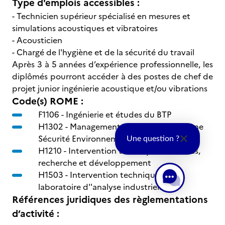
Type d'emplois accessibles :
- Technicien supérieur spécialisé en mesures et
simulations acoustiques et vibratoires
- Acousticien
- Chargé de l'hygiène et de la sécurité du travail
Après 3 à 5 années d’expérience professionnelle, les
diplômés pourront accéder à des postes de chef de
projet junior ingénierie acoustique et/ou vibrations
Code(s) ROME :
F1106 -
Ingénierie et études du BTP
H1302 -
Management et ingénierie Hygiène
Sécurité Environnement -HSE- industriels
Une question ?
H1210 -
Intervention technique en études,
recherche et développement
H1503 -
Intervention technique en
laboratoire d''analyse industrielle
Références juridiques des règlementations
d’activité :