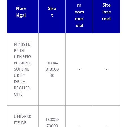
m
Site
Nom
Sire
com
inte
légal
t
mer
rnet
cial
MINISTE
RE DE
L'ENSEIG
NEMENT
110044
SUPERIE
013000
-
-
UR ET
40
DE LA
RECHER
CHE
UNIVERS
130029
ITE DE
79600
-
-