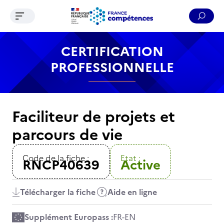
Ouvrir le menu de navigation
Reche
Contenu
Recherche
Menu
Pied de page
CERTIFICATION
PROFESSIONNELLE
Faciliteur de projets et
parcours de vie
Code de la fiche :
Etat :
RNCP40639
Active
Télécharger la fiche
Aide en ligne
Supplément Europass :
FR
-
EN