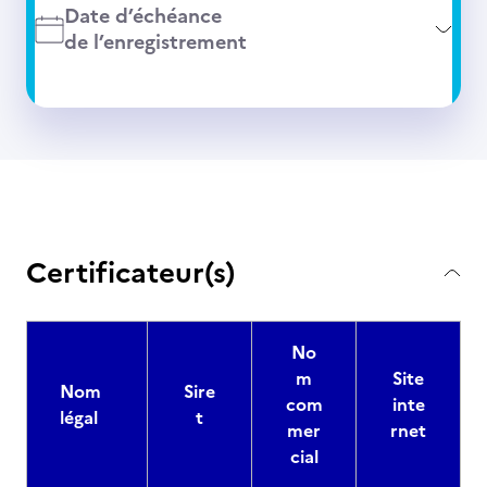
Date d’échéance
de l’enregistrement
Certificateur(s)
No
m
Site
Nom
Sire
com
inte
légal
t
mer
rnet
cial