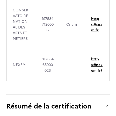
CONSER
VATOIRE
197534
http
NATION
712000
Cnam
s://cna
AL DES
17
m.fr
ARTS ET
METIERS
817664
http
NEXEM
65900
-
s://nex
023
em.fr/
Résumé de la certification