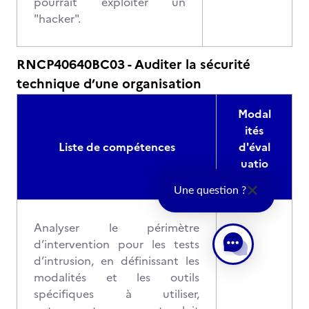
pourrait exploiter un
"hacker".
RNCP40640BC03 - Auditer la sécurité
technique d’une organisation
Modal
ités
Liste de compétences
d'éval
uatio
n
Une question ?
Analyser le périmètre
d’intervention pour les tests
d’intrusion, en définissant les
modalités et les outils
spécifiques à utiliser,