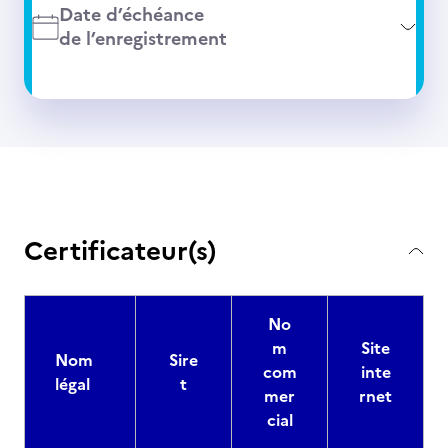
Date d’échéance
de l’enregistrement
Certificateur(s)
No
m
Site
Nom
Sire
com
inte
légal
t
mer
rnet
cial