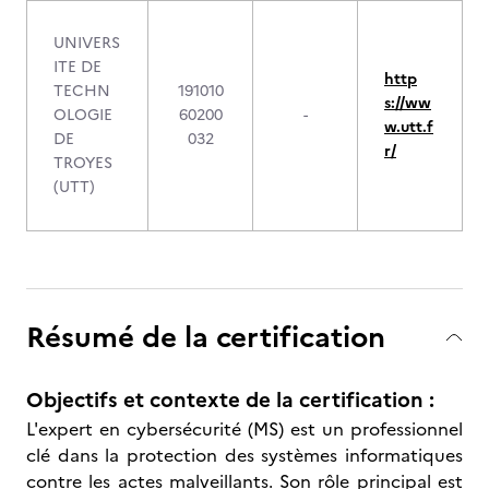
UNIVERS
ITE DE
http
TECHN
191010
s://ww
OLOGIE
60200
-
w.utt.f
DE
032
r/
TROYES
(UTT)
Résumé de la certification
Objectifs et contexte de la certification :
L'expert en cybersécurité (MS) est un professionnel
clé dans la protection des systèmes informatiques
contre les actes malveillants. Son rôle principal est