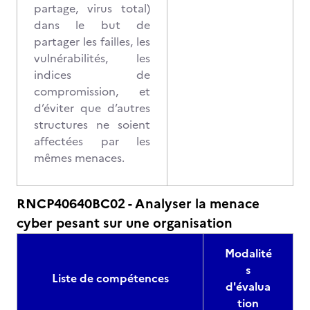
partage, virus total)
dans le but de
partager les failles, les
vulnérabilités, les
indices de
compromission, et
d’éviter que d’autres
structures ne soient
affectées par les
mêmes menaces.
RNCP40640BC02 - Analyser la menace
cyber pesant sur une organisation
Modalité
s
Liste de compétences
d'évalua
tion