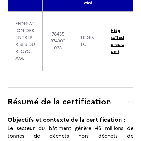
cial
FEDERAT
ION DES
http
78435
ENTREP
FEDER
s://fed
874900
RISES DU
EC
erec.c
033
RECYCL
om/
AGE
Résumé de la certification
Objectifs et contexte de la certification :
Le secteur du bâtiment génère 46 millions de
tonnes de déchets hors déchets de