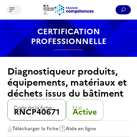
Ouvrir le menu de navigation
Reche
Contenu
Recherche
Menu
Pied de page
CERTIFICATION
PROFESSIONNELLE
Diagnostiqueur produits,
équipements, matériaux et
déchets issus du bâtiment
Code de la fiche :
Etat :
RNCP40671
Active
Télécharger la fiche
Aide en ligne