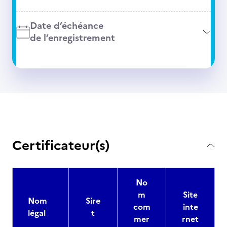
Date d’échéance
de l’enregistrement
Certificateur(s)
No
m
Site
Nom
Sire
com
inte
légal
t
mer
rnet