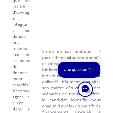
que au
maître
d’ouvrag
e
intégran
t les
dimensi
ons
techniq
Etude de cas pratique : à
ues et
partir d’une situation donnée
les plans
et documentée qualifiant un
de
bâtiment existant (maison
Une question ?
finance
individuelle, logement
ment
collectif, bâtiment tertiaire),
associés
son maître d’ouvrage et des
Accomp
scénarios de travaux chiffrés,
agner le
le candidat identifie pour
client
chacun d’eux les dispositifs de
dans le
financements auxquels le