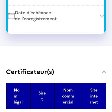
Date d’échéance
de l’enregistrement
Certificateur(s)
No
Nom
Site
Sire
m
comm
inte
t
légal
ercial
rnet