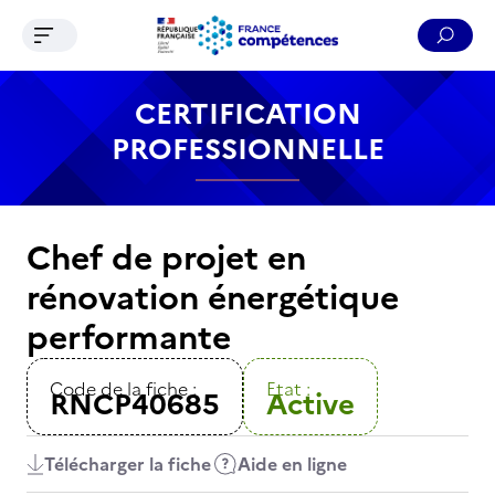
Ouvrir le menu de navigation
Reche
Contenu
Recherche
Menu
Pied de page
CERTIFICATION
PROFESSIONNELLE
Chef de projet en
rénovation énergétique
performante
Code de la fiche :
Etat :
RNCP40685
Active
Télécharger la fiche
Aide en ligne