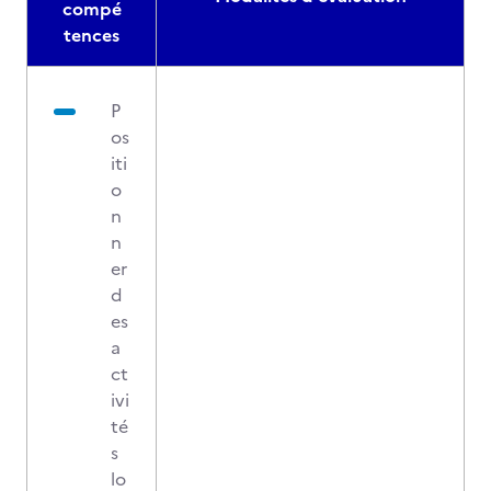
compé
tences
P
os
iti
o
n
n
er
d
es
a
ct
ivi
té
s
lo