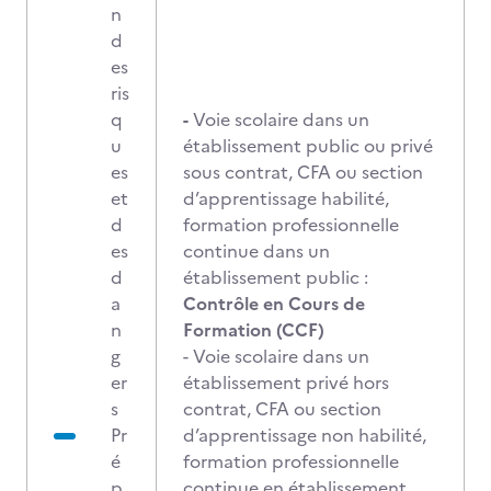
n
d
es
ris
q
-
Voie scolaire dans un
u
établissement public ou privé
es
sous contrat, CFA ou section
et
d’apprentissage habilité,
d
formation professionnelle
es
continue dans un
d
établissement public :
a
Contrôle en Cours de
n
Formation (CCF)
g
- Voie scolaire dans un
er
établissement privé hors
s
contrat, CFA ou section
Pr
d’apprentissage non habilité,
é
formation professionnelle
p
continue en établissement