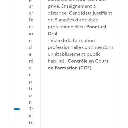
ar
privé. Enseignement à
er
distance. Candidats justifiant
l’a
de 3 années d’activités
ct
professionnelles :
Ponctuel
io
Oral
n
- Voie de la formation
d
professionnelle continue dans
e
un établissement public
ré
habilité :
Contrôle en Cours
c
de Formation (CCF)
e
p
ti
o
n
Tr
ai
te