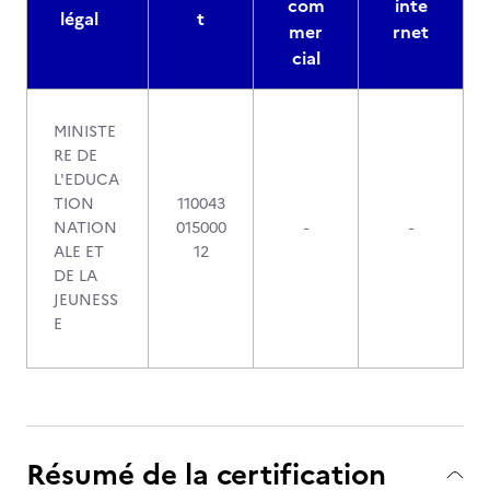
com
inte
légal
t
mer
rnet
cial
MINISTE
RE DE
L'EDUCA
TION
110043
NATION
015000
-
-
ALE ET
12
DE LA
JEUNESS
E
Résumé de la certification