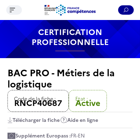
Ouvrir le menu de navigation
Reche
Contenu
Recherche
Menu
Pied de page
CERTIFICATION
PROFESSIONNELLE
BAC PRO - Métiers de la
logistique
Code de la fiche :
Etat :
RNCP40687
Active
Télécharger la fiche
Aide en ligne
Supplément Europass :
FR
-
EN