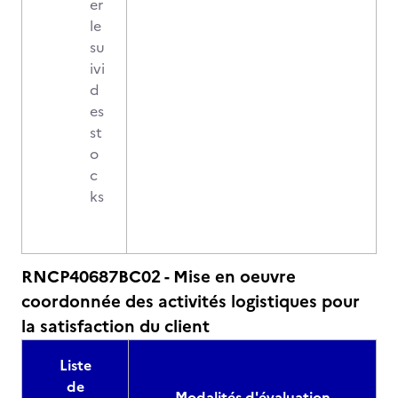
er
le
su
ivi
d
es
st
o
c
ks
RNCP40687BC02 - Mise en oeuvre
coordonnée des activités logistiques pour
la satisfaction du client
Liste
de
Modalités d'évaluation