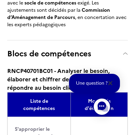
avec le
socle de compétences
exigé. Les
ajustements sont décidés par la
Commission
d’Aménagement de Parcours
, en concertation avec
les experts pédagogiques
Blocs de compétences
RNCP40701BC01 - Analyser le besoin,
élaborer et chiffrer des solutions pour
Une question ?
répondre au besoin client
Liste de
Modalités
compétences
d'évaluation
S'approprier le