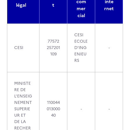
com
inte
légal
t
mer
rnet
cial
CESI
77572
ECOLE
CESI
257201
D'ING
-
109
ENIEU
RS
MINISTE
RE DE
L'ENSEIG
NEMENT
110044
SUPERIE
013000
-
-
UR ET
40
DE LA
RECHER