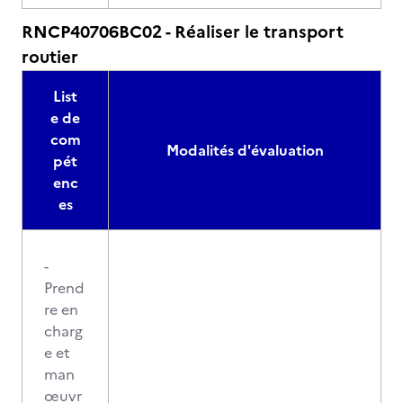
RNCP40706BC02 - Réaliser le transport
routier
List
e de
com
Modalités d'évaluation
pét
enc
es
-
Prend
re en
charg
e et
man
œuvr