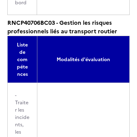
bord
RNCP40706BC03 - Gestion les risques
professionnels liés au transport routier
Liste
de
com
Modalités d'évaluation
péte
nces
-
Traite
r les
incide
nts,
les