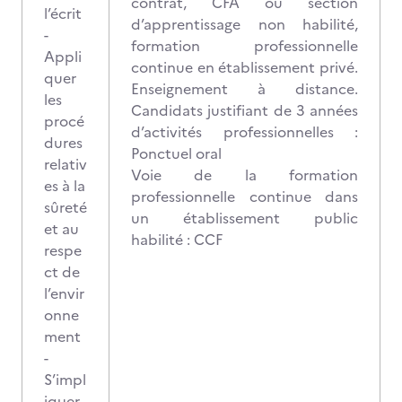
contrat, CFA ou section
l’écrit
d’apprentissage non habilité,
-
formation professionnelle
Appli
continue en établissement privé.
quer
Enseignement à distance.
les
Candidats justifiant de 3 années
procé
d’activités professionnelles :
dures
Ponctuel oral
relativ
Voie de la formation
es à la
professionnelle continue dans
sûreté
un établissement public
et au
habilité : CCF
respe
ct de
l’envir
onne
ment
-
S’impl
iquer