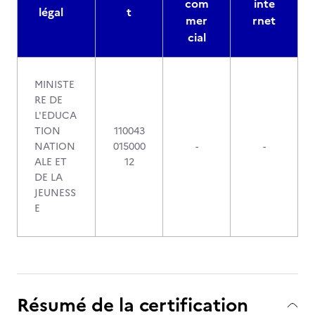
com
inte
légal
t
mer
rnet
cial
MINISTE
RE DE
L'EDUCA
TION
110043
NATION
015000
-
-
ALE ET
12
DE LA
JEUNESS
E
Résumé de la certification