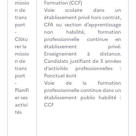
missio
Formation (CCF)
n de
Voie scolaire dans un
trans
établissement privé hors contrat,
port
CFA ou section d’apprentissage
-
non habilité, formation
Clôtu
professionnelle continue en
rer la
établissement privé.
missio
Enseignement à distance.
n de
Candidats justifiant de 3 années
trans
d’activités professionnelles :
port
Ponctuel écrit
-
Voie de la formation
Planifi
professionnelle continue dans un
er ses
établissement public habilité :
activi
CCF
tés