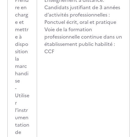
Prend
Enseignement à distance.
re en
Candidats justifiant de 3 années
charg
d’activités professionnelles :
e et
Ponctuel écrit, oral et pratique
mettr
Voie de la formation
e à
professionnelle continue dans un
dispo
établissement public habilité :
sition
CCF
la
marc
handi
se
-
Utilise
r
l’instr
umen
tation
de