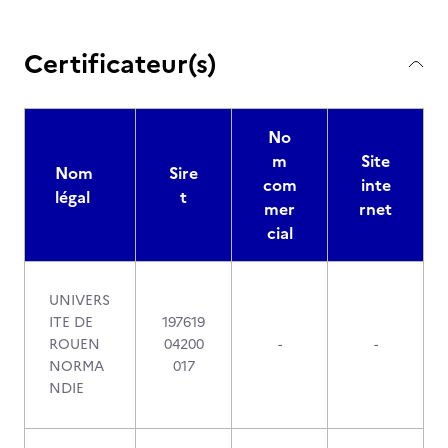
Certificateur(s)
No
m
Site
Nom
Sire
com
inte
légal
t
mer
rnet
cial
UNIVERS
ITE DE
197619
ROUEN
04200
-
-
NORMA
017
NDIE