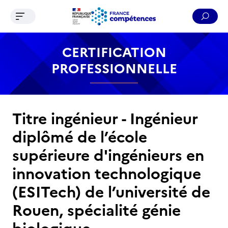
Ouvrir le menu de navigation
Reche
Contenu
Recherche
Menu
Pied de page
CERTIFICATION
PROFESSIONNELLE
Titre ingénieur - Ingénieur
diplômé de l’école
supérieure d'ingénieurs en
innovation technologique
(ESITech) de l’université de
Rouen, spécialité génie