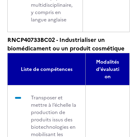
multidisciplinaire,
y compris en
langue anglaise
RNCP40733BC02 - Industrialiser un
biomédicament ou un produit cosmétique
Modalités
Liste de compétences
d'évaluati
on
Transposer et
mettre à l’échelle la
production de
produits issus des
biotechnologies en
mobilisant les