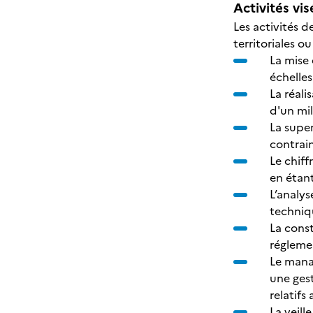
Activités vis
Les activités d
territoriales o
La mise
échelles
La réal
d'un mi
La supe
contrain
Le chif
en étan
L’analys
techniq
La cons
régleme
Le manag
une gest
relatifs
La veill