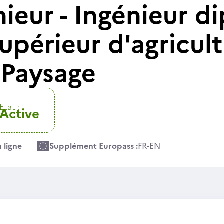
nieur - Ingénieur 
 supérieur d'agricul
 Paysage
Etat :
Active
 ligne
Supplément Europass :
FR
-
EN