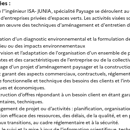
ées :
e l’’ingénieur ISA- JUNIA, spécialité Paysage se déroulent a
u d’entreprises privées d’espaces verts. Les activités visées s
 en œuvre des techniques d'aménagement et d'entretien de
isation d’un diagnostic environnemental et la formulation
lieu ou des impacts environnementaux
rvision et l’adaptation de l'organisation d'un ensemble d
tes et des caractéristiques de l'entreprise ou de la collecti
frage d’un projet d’aménagement paysager et la constructio
t garant des aspects commerciaux, contractuels, réglement
e fonctionnelle et technique des besoins des clients et l’i
ues et économiques.
truction d’offres répondant à un besoin client en étant ga
ntaires, techniques.
ement de projet ou d’activités : planification, organisatio
ion efficace des ressources, des délais, de la qualité, et e
 aux transitions, au cadre réglementaire et à la sécurité.
e, le suivi et la mise à jour de l'information scientifique, 