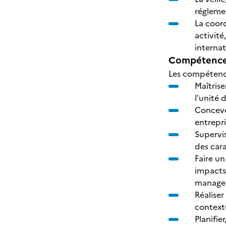
régleme
La coord
activité
internat
Compétences
Les compétence
Maîtris
l'unité 
Concevoi
entrepr
Supervi
des cara
Faire u
impacts
managem
Réaliser
context
Planifie