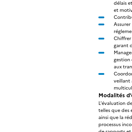
délais e
et motiv
Contribu
Assurer 
régleme
Chiffre
garant 
Manager 
gestion 
aux tran
Coordonn
veillant
multicul
Modalités d'
L'évaluation de
telles que des
ainsi que la ré
processus inco
de rapports et