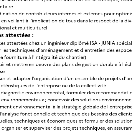
ntaire
ination de contributeurs internes et externes pour optimis
, en veillant à l’implication de tous dans le respect de la 
ional et multiculturel
 attestées :
s attestées chez un ingénieur diplômé ISA - JUNIA spéciali
er les techniques d'aménagement et d'entretien des espaces
de fourniture à l'intégralité du chantier)
r et mettre en oeuvre des plans de gestion durable à l'éche
ise
ser et adapter l'organisation d'un ensemble de projets d'
ctéristiques de l'entreprise ou de la collectivité
n diagnostic environnemental, formuler des recommandatio
 environnementaux ; concevoir des solutions environnement
ent environnemental à la stratégie globale de l'entrepris
 l’analyse fonctionnelle et technique des besoins des client
uelles, techniques et économiques et formuler des solutio
r, organiser et superviser des projets techniques, en assura