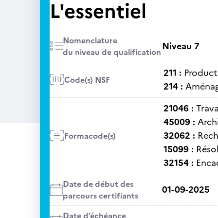
L'essentiel
Nomenclature
Niveau 7
du niveau de qualification
211 :
Producti
Code(s) NSF
214 :
Aménage
21046 :
Trav
45009 :
Arch
32062 :
Rech
Formacode(s)
15099 :
Réso
32154 :
Enca
Date de début des
01-09-2025
parcours certifiants
Date d’échéance