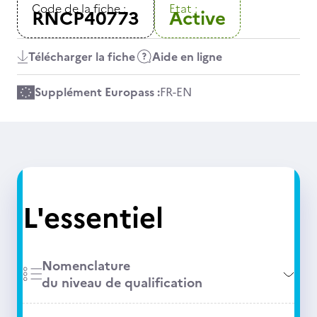
Code de la fiche :
Etat :
RNCP40773
Active
Télécharger la fiche
Aide en ligne
Supplément Europass :
FR
-
EN
L'essentiel
Nomenclature
du niveau de qualification