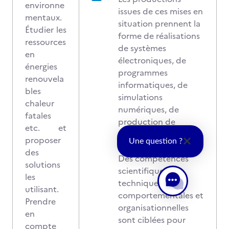
environne
issues de ces mises en
mentaux.
situation prennent la
Étudier les
forme de réalisations
ressources
de systèmes
en
électroniques, de
énergies
programmes
renouvela
informatiques, de
bles
simulations
chaleur
numériques, de
fatales
production de
etc. et
rapports et de
proposer
Une question ?
présentations orales.
des
Des compétences
solutions
scientifiques et
les
techniques,
utilisant.
comportementales et
Prendre
organisationnelles
en
sont ciblées pour
compte