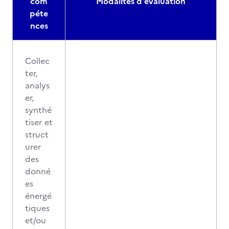
com
Modalités d'évaluation
péte
nces
Collec
ter,
analys
er,
synthé
tiser et
struct
urer
des
donné
es
énergé
tiques
et/ou