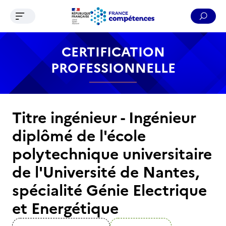
Ouvrir le menu de navigation
Reche
Contenu
Recherche
Menu
Pied de page
CERTIFICATION
PROFESSIONNELLE
Titre ingénieur - Ingénieur
diplômé de l'école
polytechnique universitaire
de l'Université de Nantes,
spécialité Génie Electrique
et Energétique