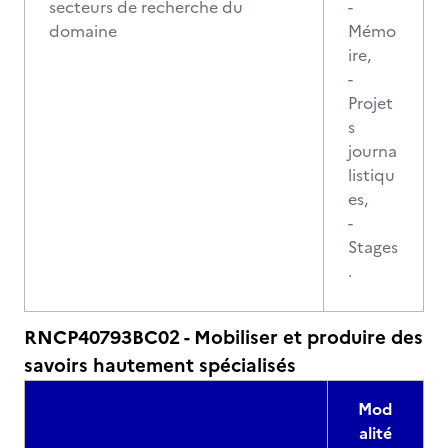
secteurs de recherche du
-
domaine
Mémo
ire,
-
Projet
s
journa
listiqu
es,
-
Stages
.
RNCP40793BC02 - Mobiliser et produire des
savoirs hautement spécialisés
Mod
alité