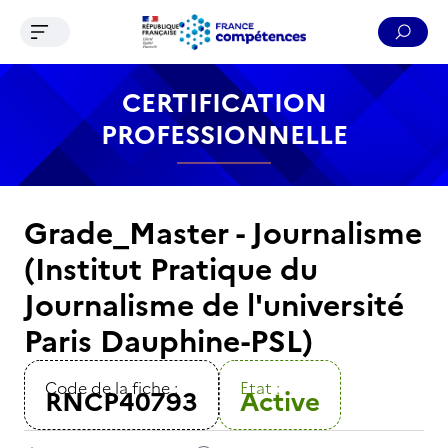
Ouvrir le menu de navigation
Reche
Contenu
Recherche
Menu
Pied de page
CERTIFICATION
PROFESSIONNELLE
Grade_Master - Journalisme
(Institut Pratique du
Journalisme de l'université
Paris Dauphine-PSL)
Code de la fiche :
Etat :
RNCP40793
Active