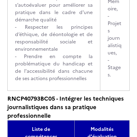
Mém
s’autoévaluer pour améliorer sa
oire,
pratique dans le cadre d'une
-
démarche qualité
Projet
- Respecter les principes
s
d’éthique, de déontologie et de
journ
responsabilité sociale et
alistiq
environnementale
ues,
- Prendre en compte la
-
problématique du handicap et
Stage
de l'accessibilité dans chacune
s.
de ses actions professionnelles
RNCP40793BC05 - Intégrer les techniques
journalistiques dans sa pratique
professionnelle
Liste de
Modalités
compétences
d'évaluation