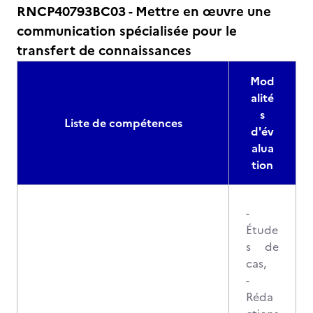
RNCP40793BC03 - Mettre en œuvre une
communication spécialisée pour le
transfert de connaissances
Mod
alité
s
Liste de compétences
d'év
alua
tion
-
Étude
s de
cas,
-
Réda