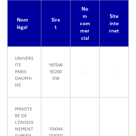
No
m
Site
Nom
Sire
com
inte
légal
t
mer
rnet
cial
UNIVERS
ITE
197546
PARIS
92200
-
-
DAUPHI
018
NE
MINISTE
RE DE
L'ENSEIG
NEMENT
110044
SUPERIE
013000
-
-