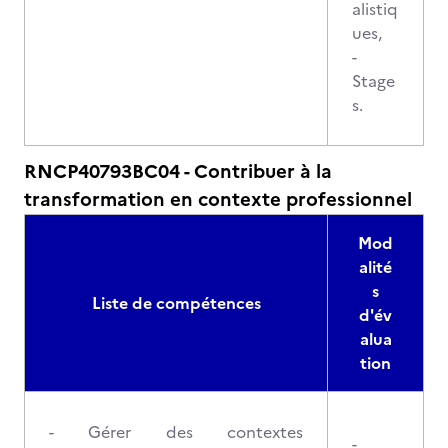
alistiq
ues,
-
Stage
s.
RNCP40793BC04 - Contribuer à la
transformation en contexte professionnel
Mod
alité
s
Liste de compétences
d'év
alua
tion
- Gérer des contextes
-