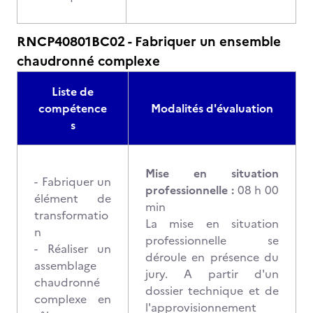
RNCP40801BC02 - Fabriquer un ensemble
chaudronné complexe
Liste de
compétence
Modalités d'évaluation
s
Mise en situation
- Fabriquer un
professionnelle :
08 h 00
élément de
min
transformatio
La mise en situation
n
professionnelle se
- Réaliser un
déroule en présence du
assemblage
jury. A partir d'un
chaudronné
dossier technique et de
complexe en
l'approvisionnement