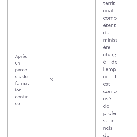
territ
orial
comp
étent
du
minist
ère
charg
Après
é de
un
l'empl
parco
oi. Il
urs de
X
format
est
ion
comp
contin
osé
ue
de
profe
ssion
nels
du