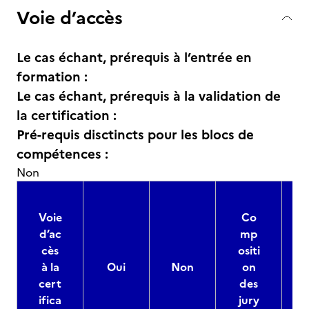
Voie d’accès
Le cas échant, prérequis à l’entrée en
formation :
Le cas échant, prérequis à la validation de
la certification :
Pré-requis disctincts pour les blocs de
compétences :
Non
Voie
Co
d’ac
mp
cès
ositi
à la
Oui
Non
on
cert
des
ifica
jury
d