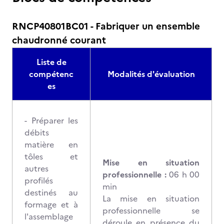
RNCP40801BC01 - Fabriquer un ensemble
chaudronné courant
Liste de
compétenc
Modalités d'évaluation
es
- Préparer les
débits
matière en
tôles et
Mise en situation
autres
professionnelle :
06 h 00
profilés
min
destinés au
La mise en situation
formage et à
professionnelle se
l'assemblage
déroule en présence du