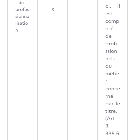
t de
oi. Il
profes
X
est
sionna
comp
lisatio
osé
n
de
profe
ssion
nels
du
métie
r
conce
rné
par le
titre.
(Art.
R
338-6