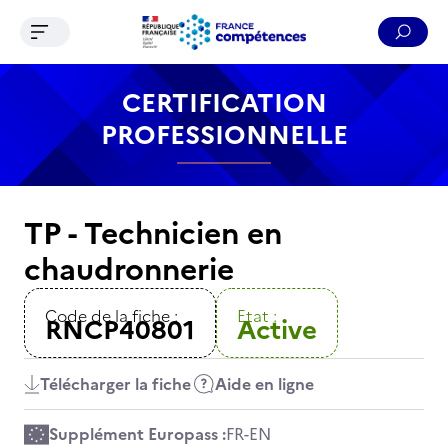
Ouvrir le menu de navigation
Reche
Contenu
Recherche
Menu
Pied de page
CERTIFICATION
PROFESSIONNELLE
TP - Technicien en
chaudronnerie
Code de la fiche :
Etat :
RNCP40801
Active
Télécharger la fiche
Aide en ligne
Supplément Europass :
FR
-
EN