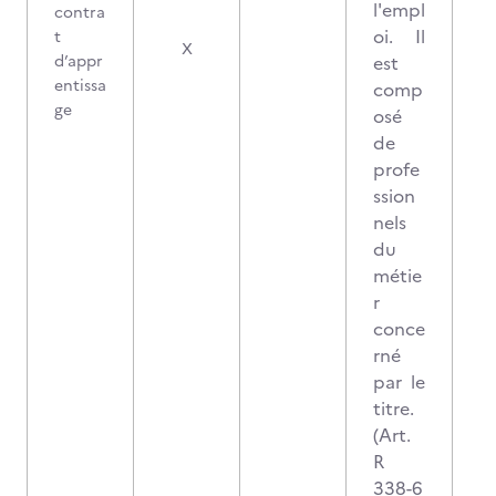
l'empl
contra
oi. Il
t
X
d’appr
est
entissa
comp
ge
osé
de
profe
ssion
nels
du
métie
r
conce
rné
par le
titre.
(Art.
R
338-6