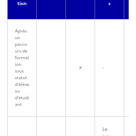
tion
s
Après
un
parco
urs de
format
ion
X
-
sous
statut
d’élève
ou
d’étudi
ant
Le