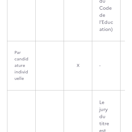
du
Code
de
l’Educ
ation)
Par
candid
ature
X
-
individ
uelle
Le
jury
du
titre
est