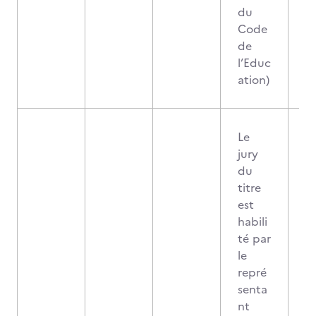
du
Code
de
l’Educ
ation)
Le
jury
du
titre
est
habili
té par
le
repré
senta
nt