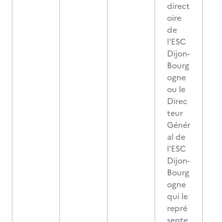
direct
oire
de
l'ESC
Dijon-
Bourg
ogne
ou le
Direc
teur
Génér
al de
l'ESC
Dijon-
Bourg
ogne
qui le
repré
sente,