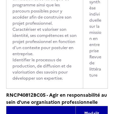
synth
programme ainsi que les
èse
parcours possibles pour y
indivi
accéder afin de construire son
duelle
projet professionnel.
sur la
Caractériser et valoriser son
missio
identité, ses compétences et son
n en
projet professionnel en fonction
entre
d’un contexte pour postuler en
prise
entreprise.
Revue
Identifier le processus de
de
production, de diffusion et de
littéra
valorisation des savoirs pour
ture
développer son expertise.
RNCP40812BC05 - Agir en responsabilité au
sein d'une organisation professionnelle
Modalit