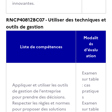
innovantes.
RNCP40812BC07 - Utiliser des techniques et
outils de gestion
Modalit
és
Liste de compétences
d'évalu
ation
Examen
sur table
Appliquer et utiliser les outils
: cas
de gestion de l'entreprise
pratique
pour prendre des décisions.
s
Respecter les règles et normes
Examen
pour proposer des solutions
sur table