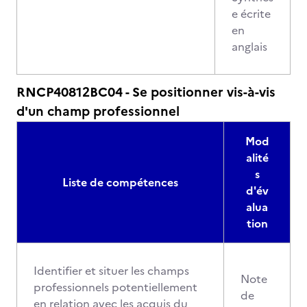
e écrite
en
anglais
RNCP40812BC04 - Se positionner vis-à-vis
d'un champ professionnel
Mod
alité
s
Liste de compétences
d'év
alua
tion
Identifier et situer les champs
Note
professionnels potentiellement
de
en relation avec les acquis du