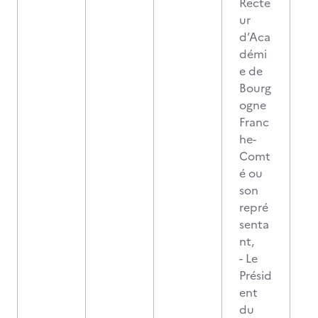
Recte
ur
d’Aca
démi
e de
Bourg
ogne
Franc
he-
Comt
é ou
son
repré
senta
nt,
- Le
Présid
ent
du