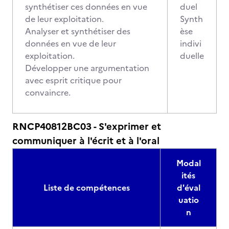
synthétiser ces données en vue
duel
de leur exploitation.
Synth
Analyser et synthétiser des
èse
données en vue de leur
indivi
exploitation.
duelle
Développer une argumentation
avec esprit critique pour
convaincre.
RNCP40812BC03 - S'exprimer et
communiquer à l'écrit et à l'oral
Modal
ités
Liste de compétences
d'éval
uatio
n