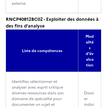
externe.
RNCP40812BC02 - Exploiter des données à
des fins d'analyse
Mod
alité
s
Liste de compétences
d'év
alua
tion
Identifier, sélectionner et
analyser avec esprit critique
diverses ressources dans son
Dossi
domaine de spécialité pour
er
documenter un sujet et
indivi