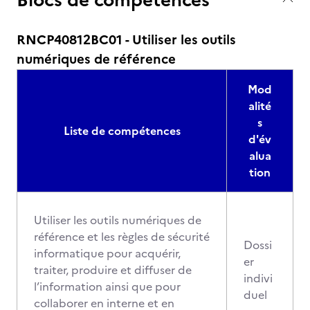
RNCP40812BC01 - Utiliser les outils
numériques de référence
Mod
alité
s
Liste de compétences
d'év
alua
tion
Utiliser les outils numériques de
référence et les règles de sécurité
Dossi
informatique pour acquérir,
er
traiter, produire et diffuser de
indivi
l’information ainsi que pour
duel
collaborer en interne et en