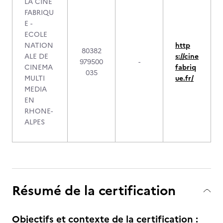
LA CINE
FABRIQU
E -
ECOLE
NATION
http
80382
ALE DE
s://cine
979500
-
CINEMA
fabriq
035
MULTI
ue.fr/
MEDIA
EN
RHONE-
ALPES
Résumé de la certification
Objectifs et contexte de la certification :