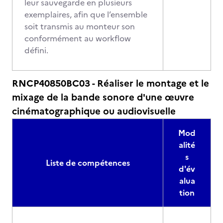
leur sauvegarde en plusieurs
exemplaires, afin que l’ensemble
soit transmis au monteur son
conformément au workflow
défini.
RNCP40850BC03 - Réaliser le montage et le
mixage de la bande sonore d'une œuvre
cinématographique ou audiovisuelle
Mod
alité
s
Liste de compétences
d'év
alua
tion