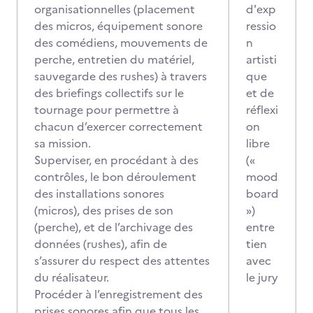
organisationnelles (placement
d'exp
des micros, équipement sonore
ressio
des comédiens, mouvements de
n
perche, entretien du matériel,
artisti
sauvegarde des rushes) à travers
que
des briefings collectifs sur le
et de
tournage pour permettre à
réflexi
chacun d’exercer correctement
on
sa mission.
libre
Superviser, en procédant à des
(«
contrôles, le bon déroulement
mood
des installations sonores
board
(micros), des prises de son
»)
(perche), et de l’archivage des
entre
données (rushes), afin de
tien
s’assurer du respect des attentes
avec
du réalisateur.
le jury
Procéder à l’enregistrement des
prises sonores afin que tous les