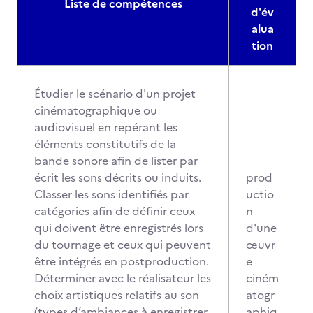
Liste de compétences
d'év
alua
tion
Étudier le scénario d'un projet
cinématographique ou
audiovisuel en repérant les
éléments constitutifs de la
bande sonore afin de lister par
écrit les sons décrits ou induits.
prod
Classer les sons identifiés par
uctio
catégories afin de définir ceux
n
qui doivent être enregistrés lors
d'une
du tournage et ceux qui peuvent
œuvr
être intégrés en postproduction.
e
Déterminer avec le réalisateur les
ciném
choix artistiques relatifs au son
atogr
(types d’ambiances à enregistrer
aphiq