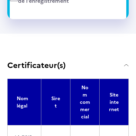
de l’enregistrement
Certificateur(s)
No
m
Site
Nom
Sire
com
inte
légal
t
mer
rnet
cial