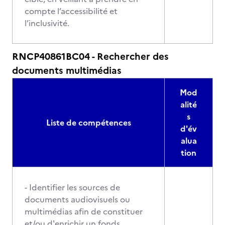
compte l’accessibilité et
l’inclusivité.
RNCP40861BC04 - Rechercher des
documents multimédias
Mod
alité
s
Liste de compétences
d'év
alua
tion
- Identifier les sources de
documents audiovisuels ou
multimédias afin de constituer
et/ou d'enrichir un fonds