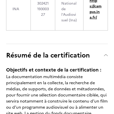
http
302421
National
s://cam
INA
193003
de
pus.in
27
l'Audiovi
a.fr/
suel (Ina)
Résumé de la certification
Objectifs et contexte de la certification :
La documentation multimédia consiste
principalement en la collecte, la recherche de
médias, de supports, de données et métadonnées,
pour fournir une sélection documentaire ciblée, qui
servira notamment à construire le contenu d’un film
ou d’un programme audiovisuel ou à alimenter un
site web. La gestion du fonds documentaire