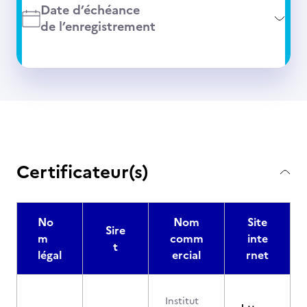
Date d’échéance
de l’enregistrement
Certificateur(s)
No
Nom
Site
Sire
m
comm
inte
t
légal
ercial
rnet
Institut