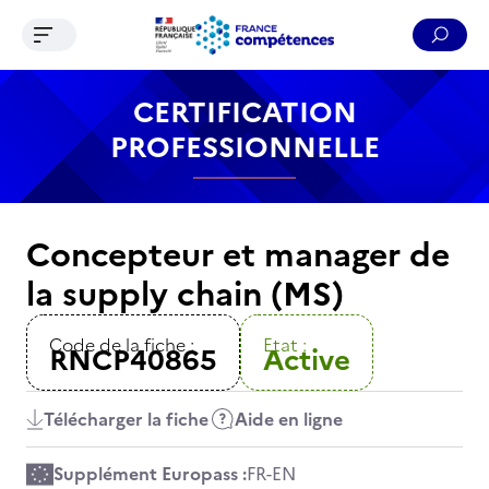
Ouvrir le menu de navigation
Reche
Contenu
Recherche
Menu
Pied de page
CERTIFICATION
PROFESSIONNELLE
Concepteur et manager de
la supply chain (MS)
Code de la fiche :
Etat :
RNCP40865
Active
Télécharger la fiche
Aide en ligne
Supplément Europass :
FR
-
EN