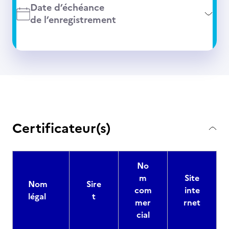
Date d’échéance
de l’enregistrement
Certificateur(s)
No
m
Site
Nom
Sire
com
inte
légal
t
mer
rnet
cial