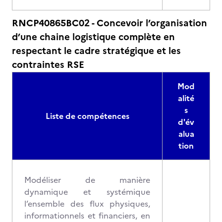
RNCP40865BC02 - Concevoir l’organisation
d’une chaine logistique complète en
respectant le cadre stratégique et les
contraintes RSE
Mod
alité
s
Liste de compétences
d'év
alua
tion
Modéliser de manière
dynamique et systémique
l’ensemble des flux physiques,
informationnels et financiers, en