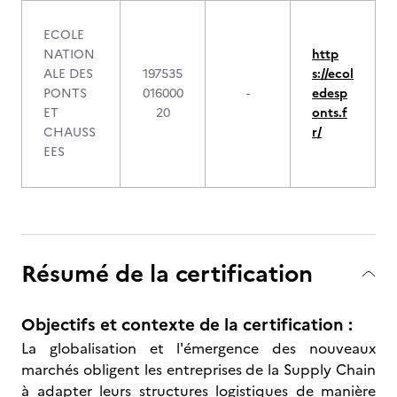
ECOLE
NATION
http
ALE DES
197535
s://ecol
PONTS
016000
-
edesp
ET
20
onts.f
CHAUSS
r/
EES
Résumé de la certification
Objectifs et contexte de la certification :
La globalisation et l'émergence des nouveaux
marchés obligent les entreprises de la Supply Chain
à adapter leurs structures logistiques de manière