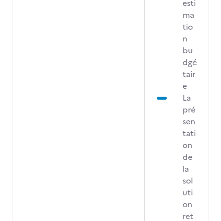
esti
ma
tio
n
bu
dgé
tair
e
La
pré
sen
tati
on
de
la
sol
uti
on
ret