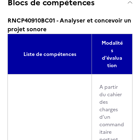
Blocs de compétences
RNCP40910BC01 - Analyser et concevoir un
projet sonore
Modalité
s
Liste de compétences
d'évalua
tion
A partir
du cahier
des
charges
d’un
command
itaire
portant