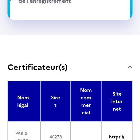
de l’enregistrement
Certificateur(s)
Nom
Site
Nom
Sire
com
inter
légal
t
mer
net
cial
PARIS
40278
https://