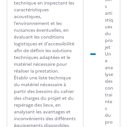
technique en inspectant les
s
caractéristiques
arti
acoustiques,
stiq
l’environnement et les
ues
nuisances éventuelles, en
du
évaluant les conditions
pro
logistiques et d’accessibilité
jet
afin de définir les solutions
Un
techniques adaptées et le
e
matériel nécessaire pour
ana
réaliser la prestation.
lyse
Établir une liste technique
des
du matériel nécessaire à
con
partir des besoins du cahier
trai
des charges du projet et du
nte
repérage des lieux, en
s
analysant les avantages et
du
inconvénients des différents
pro
équipements disponibles,