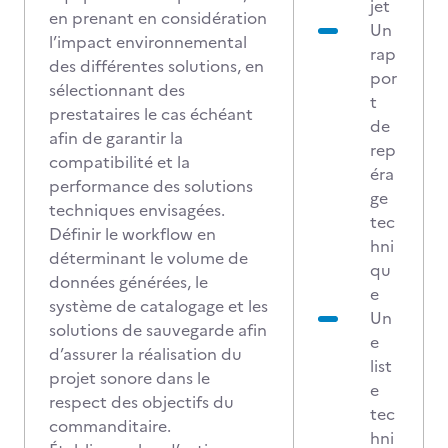
jet
en prenant en considération
Un
l’impact environnemental
rap
des différentes solutions, en
por
sélectionnant des
t
prestataires le cas échéant
de
afin de garantir la
rep
compatibilité et la
éra
performance des solutions
ge
techniques envisagées.
tec
Définir le workflow en
hni
déterminant le volume de
qu
données générées, le
e
système de catalogage et les
Un
solutions de sauvegarde afin
e
d’assurer la réalisation du
list
projet sonore dans le
e
respect des objectifs du
tec
commanditaire.
hni