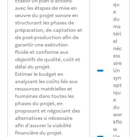
Établir un plan d’actions
qu
avec les étapes de mise en
e
œuvre du projet sonore en
du
structurant les phases de
ma
préparation, de captation et
téri
de post-production afin de
el
garantir une exécution
néc
fluide et conforme aux
ess
objectifs de qualité, coût et
aire
délai du projet.
Un
Estimer le budget en
syn
analysant les coûts liés aux
opt
ressources matérielles et
iqu
humaines dans toutes les
e
phases du projet, en
du
proposant et négociant des
wor
alternatives si nécessaire
kflo
afin d'assurer la viabilité
w
financière du projet.
Un