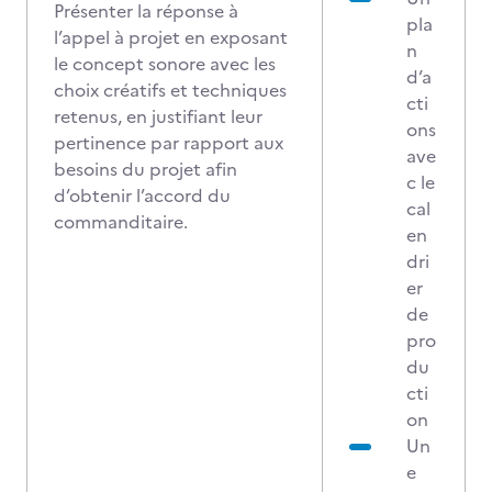
Présenter la réponse à
pla
l’appel à projet en exposant
n
le concept sonore avec les
d’a
choix créatifs et techniques
cti
retenus, en justifiant leur
ons
pertinence par rapport aux
ave
besoins du projet afin
c le
d’obtenir l’accord du
cal
commanditaire.
en
dri
er
de
pro
du
cti
on
Un
e