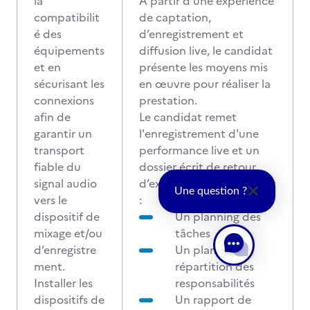
la
A partir d’une expérience
compatibilit
de captation,
é des
d’enregistrement et
équipements
diffusion live, le candidat
et en
présente les moyens mis
sécurisant les
en œuvre pour réaliser la
connexions
prestation.
afin de
Le candidat remet
garantir un
l'enregistrement d'une
transport
performance live et un
fiable du
dossier écrit de retour
signal audio
d’expérience comprenant
Une question ?
vers le
:
dispositif de
Un planning des
mixage et/ou
tâches
d’enregistre
Un plan de
ment.
répartition des
Installer les
responsabilités
dispositifs de
Un rapport de