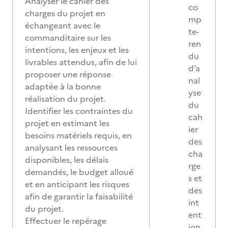
Analyser le cahier des
co
charges du projet en
mp
échangeant avec le
te-
commanditaire sur les
ren
intentions, les enjeux et les
du
livrables attendus, afin de lui
d’a
proposer une réponse
nal
adaptée à la bonne
yse
réalisation du projet.
du
Identifier les contraintes du
cah
projet en estimant les
ier
besoins matériels requis, en
des
analysant les ressources
cha
disponibles, les délais
rge
demandés, le budget alloué
s et
et en anticipant les risques
des
afin de garantir la faisabilité
int
du projet.
ent
Effectuer le repérage
ion