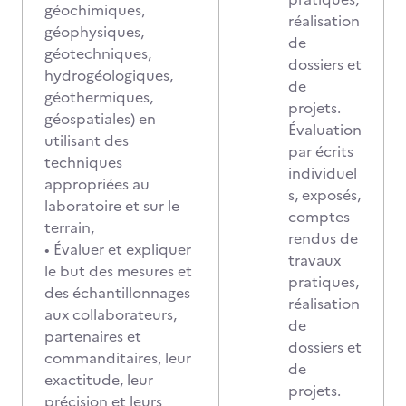
géochimiques,
réalisation
géophysiques,
de
géotechniques,
dossiers et
hydrogéologiques,
de
géothermiques,
projets.
géospatiales) en
Évaluation
utilisant des
par écrits
techniques
individuel
appropriées au
s, exposés,
laboratoire et sur le
comptes
terrain,
rendus de
• Évaluer et expliquer
travaux
le but des mesures et
pratiques,
des échantillonnages
réalisation
aux collaborateurs,
de
partenaires et
dossiers et
commanditaires, leur
de
exactitude, leur
projets.
précision et leurs