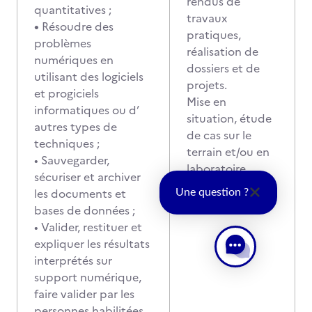
rendus de
quantitatives ;
travaux
•
Résoudre des
pratiques,
problèmes
réalisation de
numériques en
dossiers et de
utilisant des logiciels
projets.
et progiciels
Mise en
informatiques ou d’
situation, étude
autres types de
de cas sur le
techniques ;
terrain et/ou en
• Sauvegarder,
laboratoire.
sécuriser et archiver
Période en
les documents et
Une question ?
entreprise
bases de données ;
• Valider, restituer et
expliquer les résultats
interprétés sur
support numérique,
faire valider par les
personnes habilitées