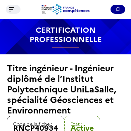
Ouvrir le menu de navigation
Reche
Contenu
Recherche
Menu
Pied de page
CERTIFICATION
PROFESSIONNELLE
Titre ingénieur - Ingénieur
diplômé de l’Institut
Polytechnique UniLaSalle,
spécialité Géosciences et
Environnement
Code de la fiche :
Etat :
RNCP40934
Active