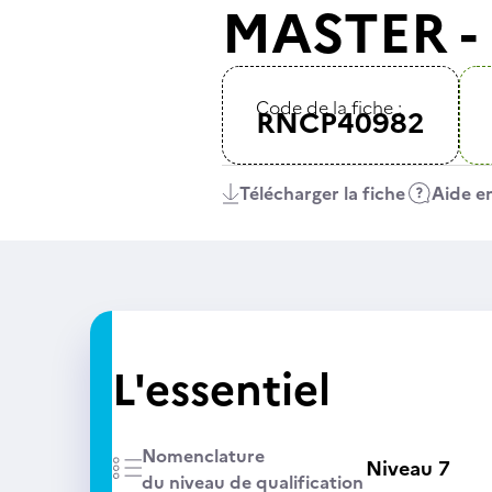
MASTER - 
Code de la fiche :
RNCP40982
Télécharger la fiche
Aide en
L'essentiel
Nomenclature
Niveau 7
du niveau de qualification