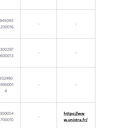
1945085
-
-
5200016
1300297
-
-
9600013
932490
8990001
-
-
4
1300054
https://ww
-
5700010
w.unistra.fr/