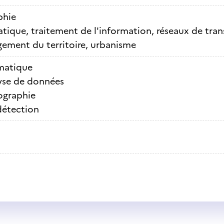
phie
tique, traitement de l'information, réseaux de tra
ment du territoire, urbanisme
atique
yse de données
ographie
détection