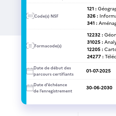
121 :
Géogra
326 :
Informa
Code(s) NSF
341 :
Aménage
12232 :
Géom
31025 :
Anal
Formacode(s)
12205 :
Cart
24277 :
Télé
Date de début des
01-07-2025
parcours certifiants
Date d’échéance
30-06-2030
de l’enregistrement