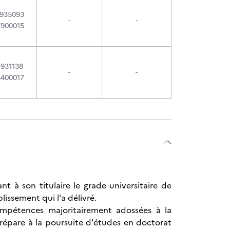
1935093
-
-
7900015
1931138
-
-
3400017
t à son titulaire le grade universitaire de
blissement qui l'a délivré.
ompétences majoritairement adossées à la
prépare à la poursuite d'études en doctorat