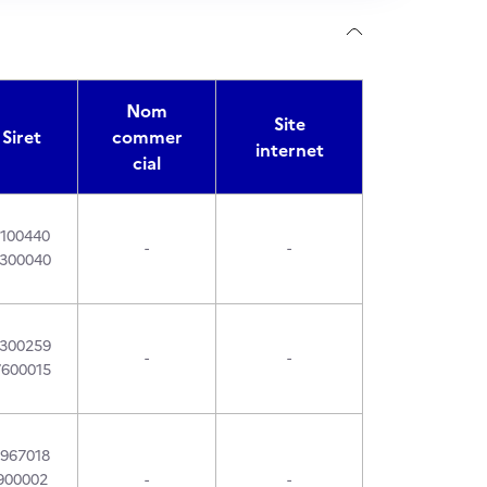
Nom
Site
Siret
commer
internet
cial
1100440
-
-
1300040
1300259
-
-
7600015
1967018
900002
-
-