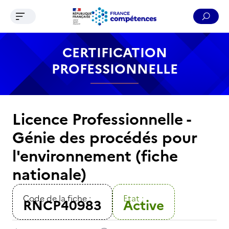
Ouvrir le menu de navigation
Reche
Contenu
Recherche
Menu
Pied de page
CERTIFICATION
PROFESSIONNELLE
Licence Professionnelle -
Génie des procédés pour
l'environnement (fiche
nationale)
Code de la fiche :
Etat :
RNCP40983
Active