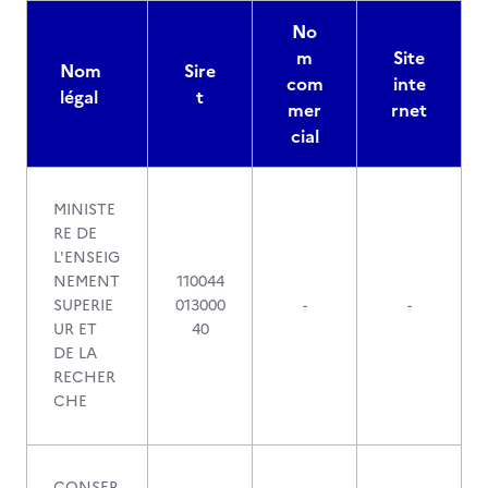
No
m
Site
Nom
Sire
com
inte
légal
t
mer
rnet
cial
MINISTE
RE DE
L'ENSEIG
NEMENT
110044
SUPERIE
013000
-
-
UR ET
40
DE LA
RECHER
CHE
CONSER