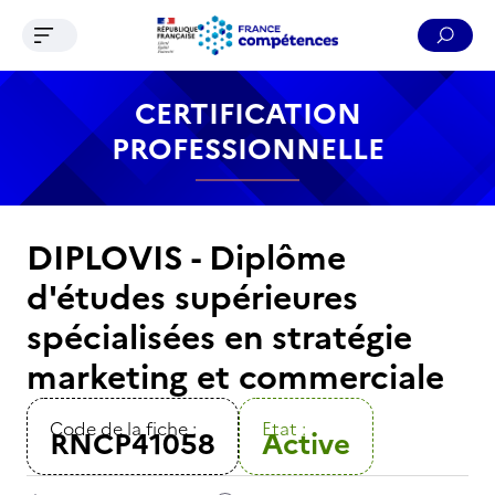
Ouvrir le menu de navigation
Reche
Contenu
Recherche
Menu
Pied de page
CERTIFICATION
PROFESSIONNELLE
DIPLOVIS - Diplôme
d'études supérieures
spécialisées en stratégie
marketing et commerciale
Code de la fiche :
Etat :
RNCP41058
Active