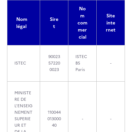
No
m
Site
Nom
Sire
com
inte
légal
t
mer
rnet
cial
90023
ISTEC
ISTEC
57220
BS
-
0023
Paris
MINISTE
RE DE
L'ENSEIG
NEMENT
110044
SUPERIE
013000
-
-
UR ET
40
DE LA