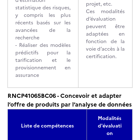
d’estimation
projet, etc.
statistique des risques,
Ces modalités
y compris les plus
d’évaluation
récents basés sur les
peuvent être
avancées de la
adaptées en
recherche
fonction de la
- Réaliser des modèles
voie d’accès à la
prédictifs pour la
certification.
tarification et le
provisionnement en
assurance
RNCP41065BC06 - Concevoir et adapter
l’offre de produits par l’analyse de données
Modalités
Liste de compétences
d'évaluati
on