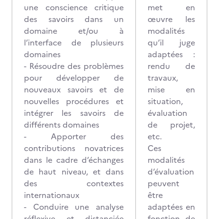
une conscience critique
met en
des savoirs dans un
œuvre les
domaine et/ou à
modalités
l’interface de plusieurs
qu’il juge
domaines
adaptées :
- Résoudre des problèmes
rendu de
pour développer de
travaux,
nouveaux savoirs et de
mise en
nouvelles procédures et
situation,
intégrer les savoirs de
évaluation
différents domaines
de projet,
- Apporter des
etc.
contributions novatrices
Ces
dans le cadre d’échanges
modalités
de haut niveau, et dans
d’évaluation
des contextes
peuvent
internationaux
être
- Conduire une analyse
adaptées en
réflexive et distanciée
fonction de