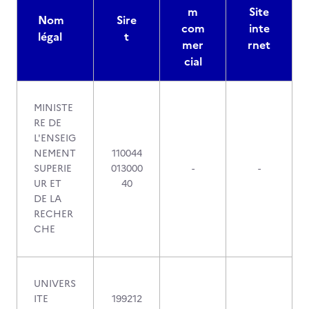
m
Site
Nom
Sire
com
inte
légal
t
mer
rnet
cial
MINISTE
RE DE
L'ENSEIG
NEMENT
110044
SUPERIE
013000
-
-
UR ET
40
DE LA
RECHER
CHE
UNIVERS
ITE
199212