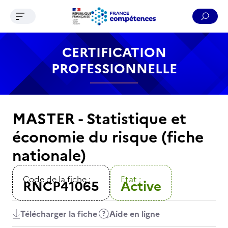
Ouvrir le menu de navigation
Reche
Contenu
Recherche
Menu
Pied de page
CERTIFICATION
PROFESSIONNELLE
MASTER - Statistique et
économie du risque (fiche
nationale)
Code de la fiche :
Etat :
RNCP41065
Active
Télécharger la fiche
Aide en ligne