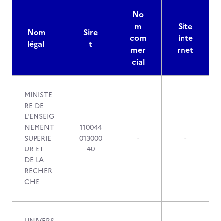
No
m
Site
Nom
Sire
com
inte
légal
t
mer
rnet
cial
MINISTE
RE DE
L'ENSEIG
NEMENT
110044
SUPERIE
013000
-
-
UR ET
40
DE LA
RECHER
CHE
UNIVERS