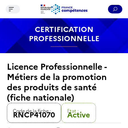
Ouvrir le menu de navigation
Reche
Contenu
Recherche
Menu
Pied de page
CERTIFICATION
PROFESSIONNELLE
Licence Professionnelle -
Métiers de la promotion
des produits de santé
(fiche nationale)
Code de la fiche :
Etat :
RNCP41070
Active