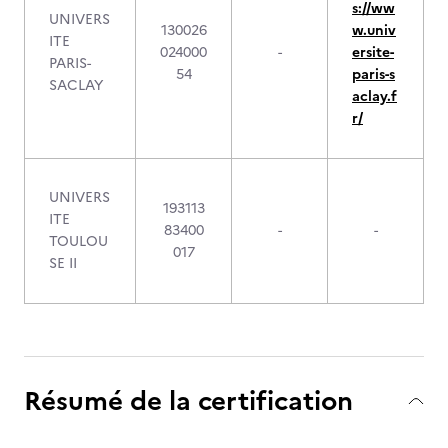
s://ww
UNIVERS
130026
w.univ
ITE
024000
-
ersite-
PARIS-
54
paris-s
SACLAY
aclay.f
r/
UNIVERS
193113
ITE
83400
-
-
TOULOU
017
SE II
Résumé de la certification