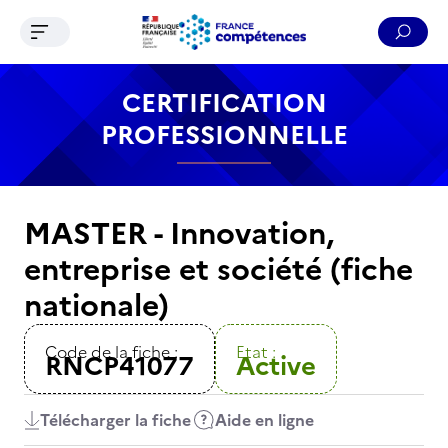
Ouvrir le menu de navigation
Reche
Contenu
Recherche
Menu
Pied de page
CERTIFICATION
PROFESSIONNELLE
MASTER - Innovation,
entreprise et société (fiche
nationale)
Code de la fiche :
Etat :
RNCP41077
Active
Télécharger la fiche
Aide en ligne