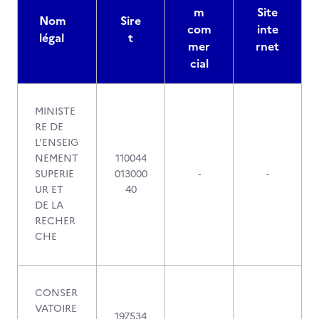
m
Site
Nom
Sire
com
inte
légal
t
mer
rnet
cial
MINISTE
RE DE
L'ENSEIG
NEMENT
110044
SUPERIE
013000
-
-
UR ET
40
DE LA
RECHER
CHE
CONSER
VATOIRE
197534