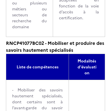
adaptées en
ou plusieurs
fonction de la voie
métiers ou
d’accès à la
secteurs de
certification.
recherche du
domaine
RNCP41077BC02 - Mobiliser et produire des
savoirs hautement spécialisés
Modalités
Liste de compétences
d'évaluati
on
- Mobiliser des savoirs
hautement spécialisés,
dont certains sont à
l’avant-garde du savoir