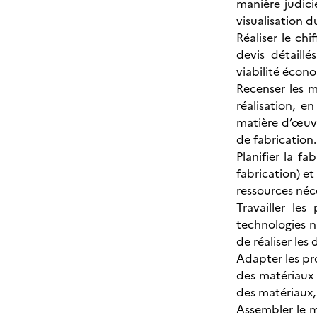
manière judici
visualisation d
Réaliser le chi
devis détaillé
viabilité écon
Recenser les m
réalisation, e
matière d’œuvr
de fabrication.
Planifier la f
fabrication) et
ressources néc
Travailler le
technologies n
de réaliser les
Adapter les pr
des matériaux 
des matériaux,
Assembler le me