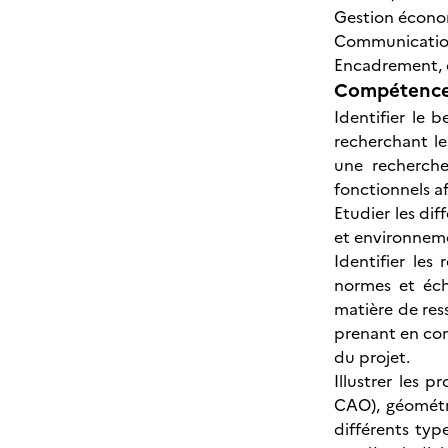
Gestion économ
Communication
Encadrement, 
Compétences
Identifier le b
recherchant le
une recherche
fonctionnels af
Etudier les dif
et environnemen
Identifier les
normes et éch
matière de res
prenant en comp
du projet.
Illustrer les 
CAO), géométr
différents ty