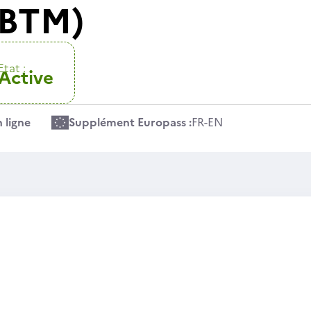
(BTM)
Etat :
Active
 ligne
Supplément Europass :
FR
-
EN