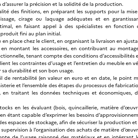
n d’assurer la précision et la solidité de la production.
alité des finitions, en préparant les supports pour la mise
issage, cirage ou laquage adéquates et en garantiss
imal, en faisant appel à des spécialistes en fonction de
roduit fini au plan initial.
se en place chez le client, en organisant la livraison en ajus
 en montant les accessoires, en contribuant au montage, 
ctionnelle, tenant compte des conditions d’accessibilités 
 client les contraintes d’usage et l’entretien du meuble en vé
r sa durabilité et son bon usage.
uil de rentabilité (en valeur en euro et en date, le point 
isterie et l’ensemble des étapes du processus de fabricat
s), en traitant les données techniques et économiques, d
stocks en les évaluant (bois, quincaillerie, matière d’
en étant capable d’exprimer les besoins d’approvisionnemen
 des espaces de stockage, afin de sécuriser la production e
s supervision à l’organisation des achats de matière d’œuvr
te de l’usage raisonné des matériaux et en intégrant le