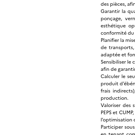
des pièces, afi
Garantir la qu
ponçage, vern
esthétique opt
conformité du p
Planifier la mi
de transports,
adaptée et fon
Sensibiliser le
afin de garanti
Calculer le se
produit d’ébén
frais indirect
production.
Valoriser des 
PEPS et CUMP, 
l’optimisation
Participer sou
en tenant comp