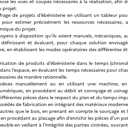
euse les vues et coupes nécessaires à la réalisation, afin
u projet.
ffrage de projets d’ébénisterie en utilisant un tableur pou
s pour estimer précisément les ressources nécessaires, af
omique du projet.
oyens à disposition qu’ils soient manuels, mécaniques, au
n définissant et évaluant, pour chaque solution envisag
e, en établissant les modes opératoires des différentes ét
abrication de produits d’ébénisterie dans le temps (chron
 dans l’espace, en évaluant les temps nécessaires pour chaq
essaires de manière rationnelle.
s pièces manuellement ou en utilisant une machine, en m
umériques, en procédant au débit et corroyage et usinage 
 différentes pièces dans le respect du plan et du temps impa
océdés de fabrication en intégrant des matériaux modernes e
autres que le bois, en prenant en compte le sourçage et la
 en procédant au placage afin d’enrichir les pièces d’un po
uble en veillant à l’intégrité des parties cintrées, ouvrant