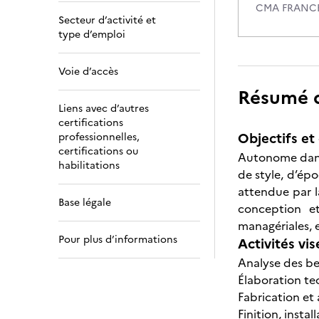
CMA FRANC
Secteur d’activité et
type d’emploi
Voie d’accès
Résumé de
Liens avec d’autres
certifications
Objectifs et 
professionnelles,
certifications ou
Autonome dans 
habilitations
de style, d’ép
attendue par l
Base légale
conception et
managériales, 
Pour plus d’informations
Activités vis
Analyse des bes
Élaboration te
Fabrication et
Finition, instal