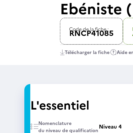
Ebéniste 
Code de la fiche :
RNCP41085
Télécharger la fiche
Aide en
L'essentiel
Nomenclature
Niveau 4
du niveau de qualification