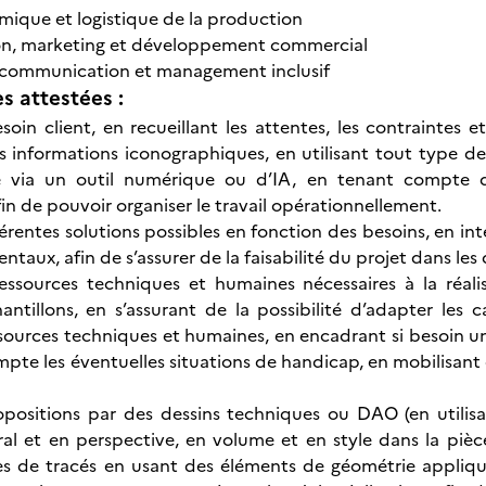
ique et logistique de la production
, marketing et développement commercial
communication et management inclusif
 attestées :
esoin client, en recueillant les attentes, les contraintes e
s informations iconographiques, en utilisant tout type de 
 via un outil numérique ou d’IA, en tenant compte de
in de pouvoir organiser le travail opérationnellement.
férentes solutions possibles en fonction des besoins, en in
taux, afin de s’assurer de la faisabilité du projet dans les 
 ressources techniques et humaines nécessaires à la réal
antillons, en s’assurant de la possibilité d’adapter le
sources techniques et humaines, en encadrant si besoin u
te les éventuelles situations de handicap, en mobilisant ce
propositions par des dessins techniques ou DAO (en utili
al et en perspective, en volume et en style dans la piè
pes de tracés en usant des éléments de géométrie appliq