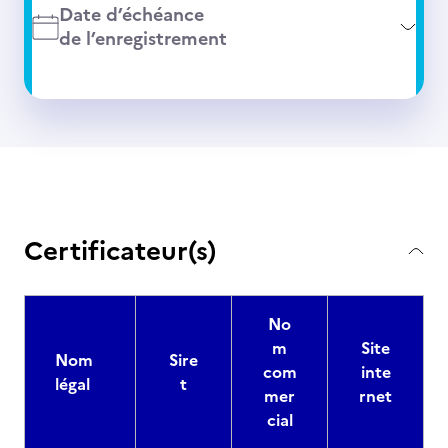
Date d’échéance
de l’enregistrement
Certificateur(s)
No
m
Site
Nom
Sire
com
inte
légal
t
mer
rnet
cial