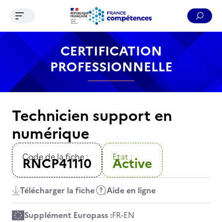
Ouvrir le menu de navigation
Reche
Contenu
Recherche
Menu
Pied de page
CERTIFICATION
PROFESSIONNELLE
Technicien support en
numérique
Code de la fiche :
Etat :
RNCP41110
Active
Télécharger la fiche
Aide en ligne
Supplément Europass :
FR
-
EN