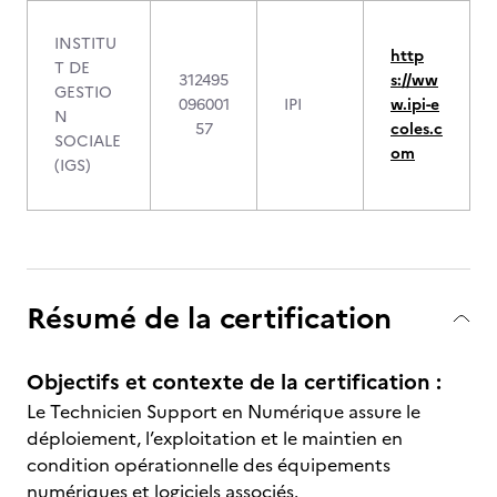
INSTITU
http
T DE
312495
s://ww
GESTIO
096001
IPI
w.ipi-e
N
57
coles.c
SOCIALE
om
(IGS)
Résumé de la certification
Objectifs et contexte de la certification :
Le Technicien Support en Numérique assure le
déploiement, l’exploitation et le maintien en
condition opérationnelle des équipements
numériques et logiciels associés.