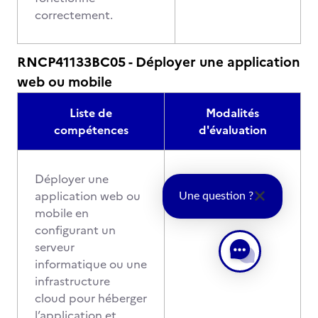
correctement.
RNCP41133BC05 - Déployer une application
web ou mobile
Liste de
Modalités
compétences
d'évaluation
Déployer une
application web ou
Une question ?
mobile en
configurant un
serveur
informatique ou une
infrastructure
cloud pour héberger
l’application et