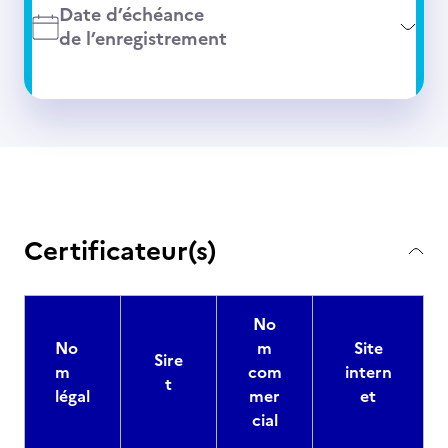
Date d’échéance
de l’enregistrement
Certificateur(s)
No
No
m
Site
Sire
m
com
intern
t
légal
mer
et
cial