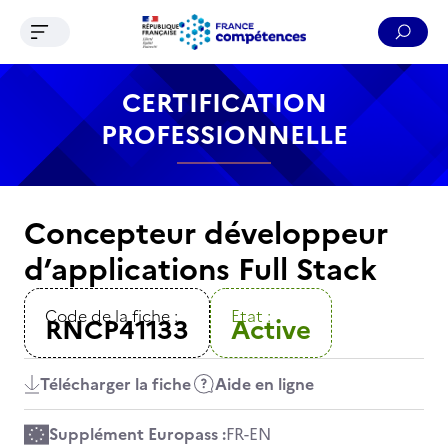
Ouvrir le menu de navigation
Reche
Contenu
Recherche
Menu
Pied de page
CERTIFICATION
PROFESSIONNELLE
Concepteur développeur
d’applications Full Stack
Code de la fiche :
Etat :
RNCP41133
Active
Télécharger la fiche
Aide en ligne
Supplément Europass :
FR
-
EN