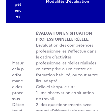
Modalités d'évaluation
pét
enc
es
ÉVALUATION EN SITUATION
PROFESSIONNELLE RÉELLE.
L’évaluation des compétences
professionnelles s’effectue dans
le cadre d’activités
Mesur
professionnelles réelles réalisées
er la p
en entreprise ou en centre de
erfor
formation habilité, ou tout autre
manc
lieu adapté.
e des
Celle-ci s’appuie sur :
proce
1. une observation en situation
ssus
de travail.
Détec
2. des questionnements avec
ter et
apport d’éléments de preuve sur