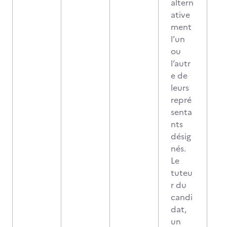
altern
ative
ment
l’un
ou
l’autr
e de
leurs
repré
senta
nts
désig
nés.
Le
tuteu
r du
candi
dat,
un