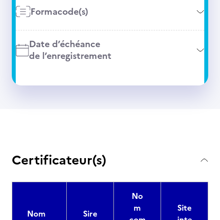
Formacode(s)
Date d’échéance
de l’enregistrement
Certificateur(s)
No
m
Site
Nom
Sire
com
inte