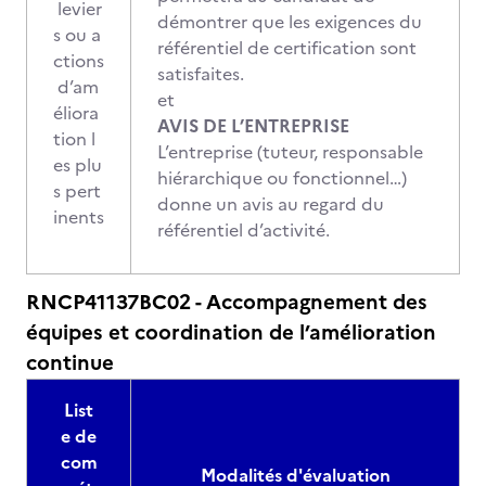
levier
démontrer que les exigences du
s ou a
référentiel de certification sont
ctions
satisfaites.
d’am
et
éliora
AVIS DE L’ENTREPRISE
tion l
L’entreprise (tuteur, responsable
es plu
hiérarchique ou fonctionnel…)
s pert
donne un avis au regard du
inents
référentiel d’activité.
RNCP41137BC02 - Accompagnement des
équipes et coordination de l’amélioration
continue
List
e de
com
Modalités d'évaluation