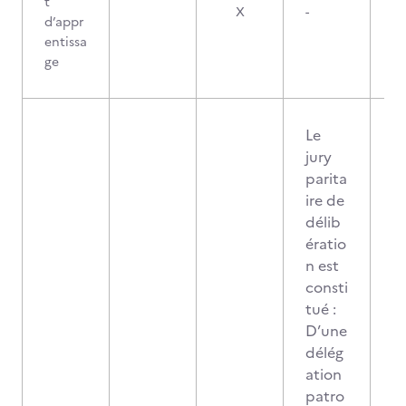
t
X
-
d’appr
entissa
ge
Le
jury
parita
ire de
délib
ératio
n est
consti
tué :
D’une
délég
ation
patro