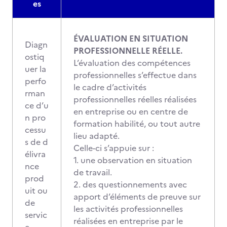
es
ÉVALUATION EN SITUATION
Diagn
PROFESSIONNELLE RÉELLE.
ostiq
L’évaluation des compétences
uer la
professionnelles s’effectue dans
perfo
le cadre d’activités
rman
professionnelles réelles réalisées
ce d’u
en entreprise ou en centre de
n pro
formation habilité, ou tout autre
cessu
lieu adapté.
s de d
Celle-ci s’appuie sur :
élivra
1. une observation en situation
nce
de travail.
prod
2. des questionnements avec
uit ou
apport d’éléments de preuve sur
de
les activités professionnelles
servic
réalisées en entreprise par le