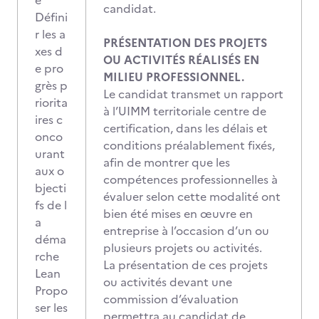
e
candidat.
Défini
r les a
PRÉSENTATION DES PROJETS
xes d
OU ACTIVITÉS RÉALISÉS EN
e pro
MILIEU PROFESSIONNEL.
grès p
Le candidat transmet un rapport
riorita
à l’UIMM territoriale centre de
ires c
certification, dans les délais et
onco
conditions préalablement fixés,
urant
afin de montrer que les
aux o
compétences professionnelles à
bjecti
évaluer selon cette modalité ont
fs de l
bien été mises en œuvre en
a
entreprise à l’occasion d’un ou
déma
plusieurs projets ou activités.
rche
La présentation de ces projets
Lean
ou activités devant une
Propo
commission d’évaluation
ser les
permettra au candidat de