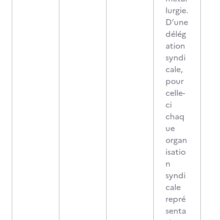
lurgie.
D’une
délég
ation
syndi
cale,
pour
celle-
ci
chaq
ue
organ
isatio
n
syndi
cale
repré
senta