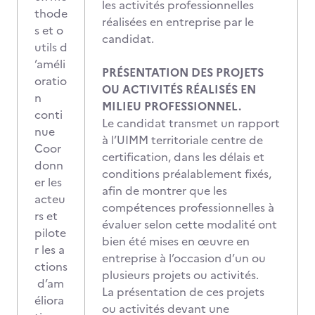
les activités professionnelles
thode
réalisées en entreprise par le
s et o
candidat.
utils d
’améli
PRÉSENTATION DES PROJETS
oratio
OU ACTIVITÉS RÉALISÉS EN
n
MILIEU PROFESSIONNEL.
conti
Le candidat transmet un rapport
nue
à l’UIMM territoriale centre de
Coor
certification, dans les délais et
donn
conditions préalablement fixés,
er les
afin de montrer que les
acteu
compétences professionnelles à
rs et
évaluer selon cette modalité ont
pilote
bien été mises en œuvre en
r les a
entreprise à l’occasion d’un ou
ctions
plusieurs projets ou activités.
d’am
La présentation de ces projets
éliora
ou activités devant une