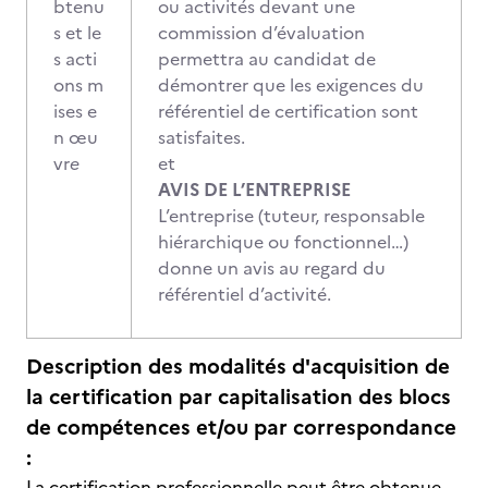
btenu
ou activités devant une
s et le
commission d’évaluation
s acti
permettra au candidat de
ons m
démontrer que les exigences du
ises e
référentiel de certification sont
n œu
satisfaites.
vr
e
et
AVIS DE L’ENTREPRISE
L’entreprise (tuteur, responsable
hiérarchique ou fonctionnel…)
donne un avis au regard du
référentiel d’activité.
Description des modalités d'acquisition de
la certification par capitalisation des blocs
de compétences et/ou par correspondance
:
La certification professionnelle peut être obtenue