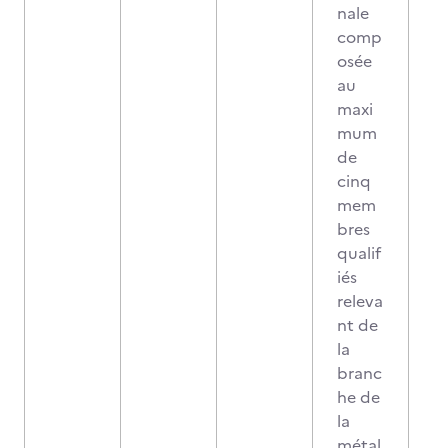
nale
comp
osée
au
maxi
mum
de
cinq
mem
bres
qualif
iés
releva
nt de
la
branc
he de
la
métal