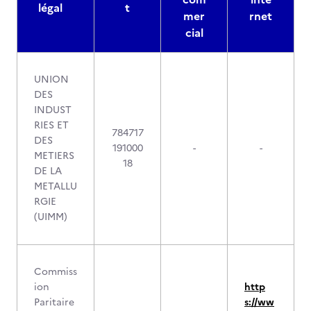
légal
t
mer
rnet
cial
UNION
DES
INDUST
RIES ET
784717
DES
191000
-
-
METIERS
18
DE LA
METALLU
RGIE
(UIMM)
Commiss
ion
http
Paritaire
s://ww