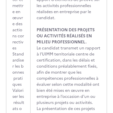
mettr
les activités professionnelles
e en
réalisées en entreprise par le
œuvr
candidat.
e des
actio
PRÉSENTATION DES PROJETS
ns cor
OU ACTIVITÉS RÉALISÉS EN
rectiv
MILIEU PROFESSIONNEL.
es
Le candidat transmet un rapport
Stand
à l’UIMM territoriale centre de
ardise
certification, dans les délais et
r les b
conditions préalablement fixés,
onnes
afin de montrer que les
prati
compétences professionnelles à
ques
évaluer selon cette modalité ont
Valori
bien été mises en œuvre en
ser les
entreprise à l’occasion d’un ou
résult
plusieurs projets ou activités.
ats o
La présentation de ces projets