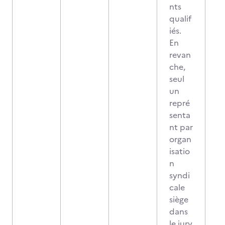
nts
qualif
iés.
En
revan
che,
seul
un
repré
senta
nt par
organ
isatio
n
syndi
cale
siège
dans
le jury