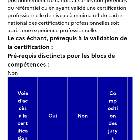
positionnement du candidat sur les compétences
du référentiel ou en ayant validé une certification
professionnelle de niveau à minima n-1 du cadre
national des certifications professionnelles soit
après une expérience professionnelle.
Le cas échant, prérequis à la validation de
la certification :
Pré-requis disctincts pour les blocs de
compétences :
Non
Voie
Co
d’ac
mp
cès
ositi
à la
Oui
Non
on
cert
des
ifica
jury
d
tion
s