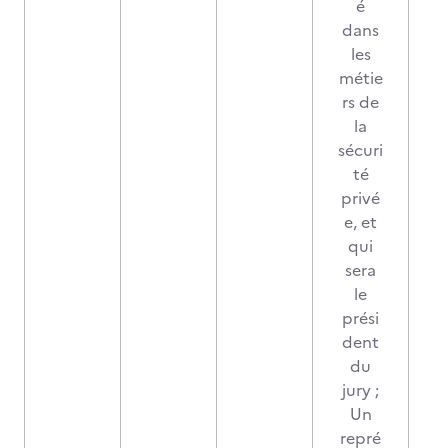
é
dans
les
métie
rs de
la
sécuri
té
privé
e, et
qui
sera
le
prési
dent
du
jury ;
Un
repré