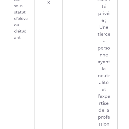
X
sous
té
statut
privé
d’élève
e ;
ou
Une
d’étudi
tierce
ant
-
perso
nne
ayant
la
neutr
alité
et
l’expe
rtise
de la
profe
ssion