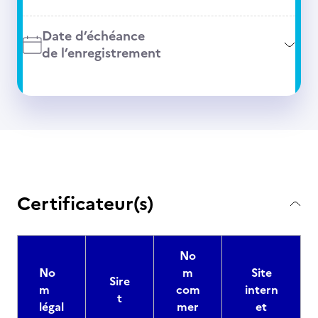
Date d’échéance
de l’enregistrement
Certificateur(s)
No
No
m
Site
Sire
m
com
intern
t
légal
mer
et