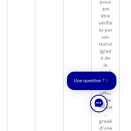
pouv
ant
être
vérifié
es par
son
statut
(grad
é de
la
gend
armer
Une question ?
ie,
offici
er de
police
,
gradé
d’une