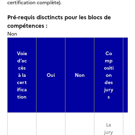
certification complète).
Pré-requis disctincts pour les blocs de
compétences :
Non
Voie
Co
d’ac
mp
cès
ositi
à la
Oui
Non
on
cert
des
ifica
jury
d
tion
s
Le
jury