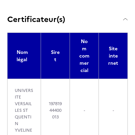
Certificateur(s)
No
m
Site
Nom
Sire
com
inte
légal
t
mer
rnet
cial
UNIVERS
ITE
VERSAIL
197819
LES ST
44400
-
-
QUENTI
013
N
YVELINE