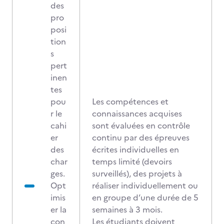
des
pro
posi
tion
s
pert
inen
tes
pou
Les compétences et
r le
connaissances acquises
cahi
sont évaluées en contrôle
er
continu par des épreuves
des
écrites individuelles en
char
temps limité (devoirs
ges.
surveillés), des projets à
Opt
réaliser individuellement ou
imis
en groupe d’une durée de 5
er la
semaines à 3 mois.
con
Les étudiants doivent