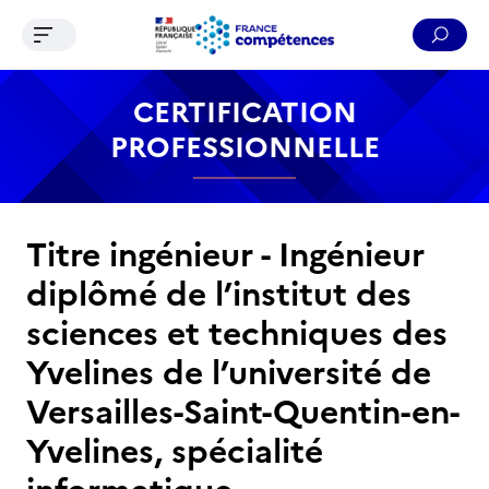
Ouvrir le menu de navigation
Reche
Contenu
Recherche
Menu
Pied de page
CERTIFICATION
PROFESSIONNELLE
Titre ingénieur - Ingénieur
diplômé de l’institut des
sciences et techniques des
Yvelines de l’université de
Versailles-Saint-Quentin-en-
Yvelines, spécialité