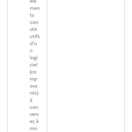
élé
men
ts
con
stit
utifs
d’u
n
logi
ciel
(co
mp
osa
nts)
à
con
serv
er, à
mo