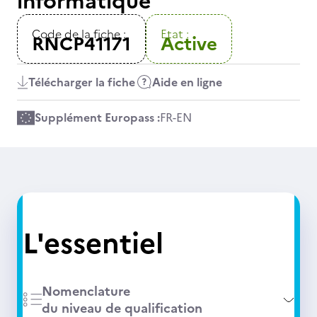
informatique
Code de la fiche :
Etat :
RNCP41171
Active
Télécharger la fiche
Aide en ligne
Supplément Europass :
FR
-
EN
L'essentiel
Nomenclature
du niveau de qualification