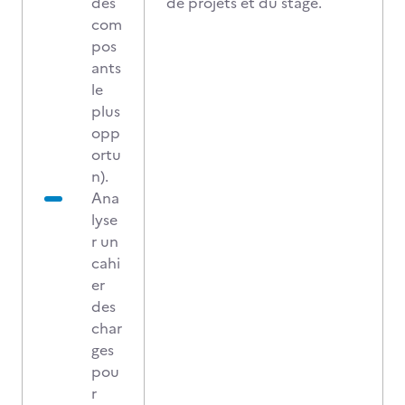
des
de projets et du stage.
com
pos
ants
le
plus
opp
ortu
n).
Ana
lyse
r un
cahi
er
des
char
ges
pou
r