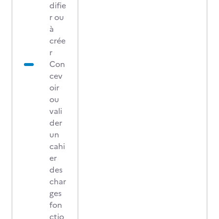
difie
r ou
à
crée
r
Con
cev
oir
ou
vali
der
un
cahi
er
des
char
ges
fon
ctio