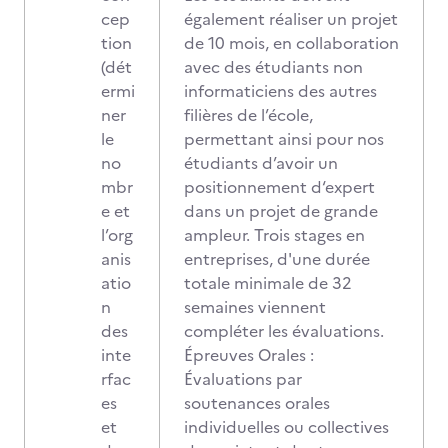
cep
également réaliser un projet
tion
de 10 mois, en collaboration
(dét
avec des étudiants non
ermi
informaticiens des autres
ner
filières de l’école,
le
permettant ainsi pour nos
no
étudiants d’avoir un
mbr
positionnement d‘expert
e et
dans un projet de grande
l’org
ampleur. Trois stages en
anis
entreprises, d'une durée
atio
totale minimale de 32
n
semaines viennent
des
compléter les évaluations.
inte
Épreuves Orales :
rfac
Évaluations par
es
soutenances orales
et
individuelles ou collectives