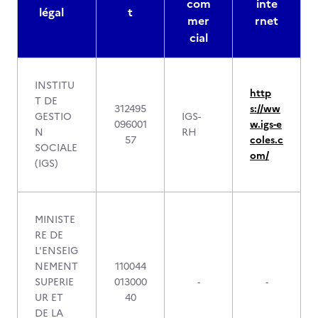
com
inte
légal
t
mer
rnet
cial
INSTITU
http
T DE
312495
s://ww
GESTIO
IGS-
096001
w.igs-e
N
RH
57
coles.c
SOCIALE
om/
(IGS)
MINISTE
RE DE
L'ENSEIG
NEMENT
110044
SUPERIE
013000
-
-
UR ET
40
DE LA