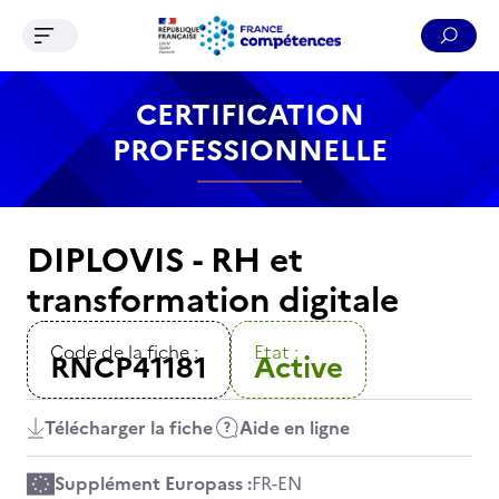
Ouvrir le menu de navigation
Reche
Contenu
Recherche
Menu
Pied de page
CERTIFICATION
PROFESSIONNELLE
DIPLOVIS - RH et
transformation digitale
Code de la fiche :
Etat :
RNCP41181
Active
Télécharger la fiche
Aide en ligne
Supplément Europass :
FR
-
EN