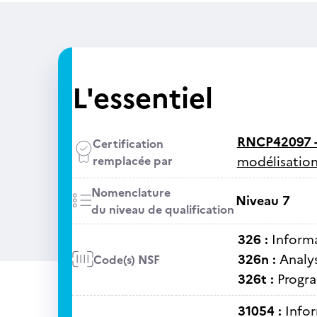
L'essentiel
RNCP42097 
Certification
remplacée par
modélisation
Nomenclature
Niveau 7
du niveau de qualification
326 :
Informa
326n :
Analy
Code(s) NSF
326t :
Progra
31054 :
Info