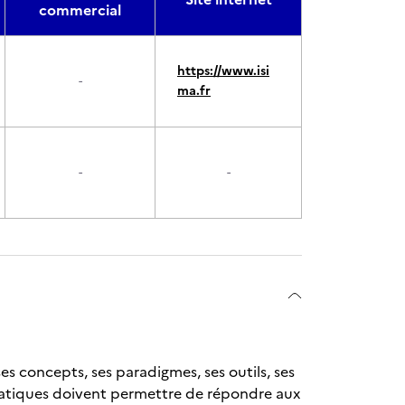
commercial
https://www.isi
-
ma.fr
-
-
s concepts, ses paradigmes, ses outils, ses
matiques doivent permettre de répondre aux