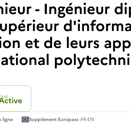
nieur - Ingénieur 
 supérieur d'inform
on et de leurs app
 national polytech
Etat :
Active
 ligne
Supplément Europass :
FR
-
EN