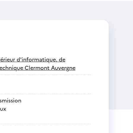
périeur d'informatique, de
lytechnique Clermont Auvergne
nsmission
aux