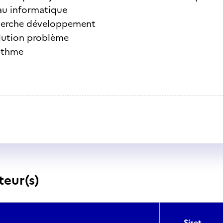
au informatique
erche développement
lution problème
ithme
teur(s)
Siret