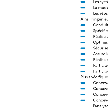
Les syst
La modé
Les rése
Ainsi, l'ingéni
Conduit 
Spécifi
Réalise 
Optimis
Sécurise
Assure l
Réalise 
Particip
Partici
Plus spécifiqu
Concevo
Concevoi
Concevo
Concevo
l’analys