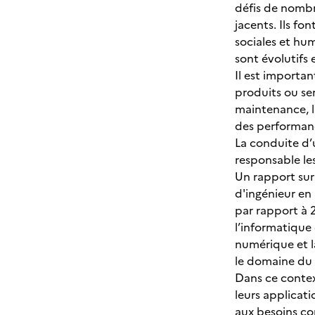
défis de nombr
jacents. Ils f
sociales et hu
sont évolutifs 
Il est importa
produits ou ser
maintenance, l
des performance
La conduite d’u
responsable le
Un rapport sur
d'ingénieur en
par rapport à 2
l’informatique 
numérique et l
le domaine du
Dans ce context
leurs applicat
aux besoins com