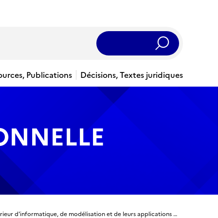
Rechercher
ources, Publications
Décisions, Textes juridiques
IONNELLE
Titre ingénieur - Ingénieur diplômé de l'Institut supérieur d'informatique, de modélisation et de leurs applications de l'institut national polytechnique Clermont Auvergne