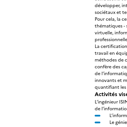
développer, in
sociétaux et t
Pour cela, la c
thématiques - s
virtuelle, info
professionnell
La certificatio
travail en équi
méthodes de co
confère des ca
de l’informati
innovants et mu
quantifiant les
Activités vis
L’ingénieur IS
de l’informatio
L’inform
Le génie