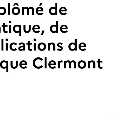
diplômé de
atique, de
lications de
nique Clermont