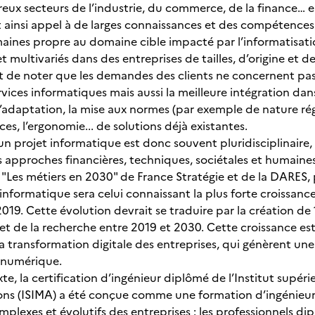
eux secteurs de l’industrie, du commerce, de la finance… e
ont ainsi appel à de larges connaissances et des compétence
maines propre au domaine cible impacté par l’informatisat
et multivariés dans des entreprises de tailles, d’origine et de
nt de noter que les demandes des clients ne concernent pa
vices informatiques mais aussi la meilleure intégration dans
’adaptation, la mise aux normes (par exemple de nature régl
s, l’ergonomie... de solutions déjà existantes.
n projet informatique est donc souvent pluridisciplinaire, 
s approches financières, techniques, sociétales et humaines
 "Les métiers en 2030" de France Stratégie et de la DARES, 
 informatique sera celui connaissant la plus forte croissa
019. Cette évolution devrait se traduire par la création de
et de la recherche entre 2019 et 2030. Cette croissance es
a transformation digitale des entreprises, qui génèrent 
 numérique.
e, la certification d’ingénieur diplômé de l’Institut supér
ions (ISIMA) a été conçue comme une formation d’ingénieu
plexes et évolutifs des entreprises : les professionnels di