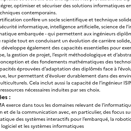
tégrer, optimiser et sécuriser des solutions informatiques
echniques contemporains.
ertification confère un socle scientifique et technique soli
écurité informatique, intelligence artificielle, science de l’
rmatique embarquée - qui permettent aux ingénieurs diplômés
e rapide tout en conduisant un évolution de carrière solide
n développe également des capacités essentielles pour exerc
pe, la gestion de projet, l’esprit méthodologique et d’abstra
nception et des fondements mathématiques des technologi
pacités éprouvées d’adaptation des diplômés face à l’évolu
que, leur permettant d’évoluer durablement dans des env
lticulturels. Cela inclut aussi la capacité de l’ingénieur 
 ressources nécessaires induites par ses choix.
ées :
IMA exerce dans tous les domaines relevant de l’informatiqu
n et de la communication avec, en particulier, des focus sur
atique des systèmes interactifs pour l’embarqué, la robotiqu
 logiciel et les systèmes informatiques