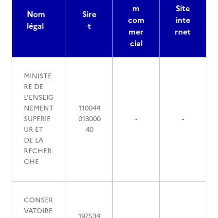
m
Site
Nom
Sire
com
inte
légal
t
mer
rnet
cial
MINISTE
RE DE
L'ENSEIG
NEMENT
110044
SUPERIE
013000
-
-
UR ET
40
DE LA
RECHER
CHE
CONSER
VATOIRE
197534