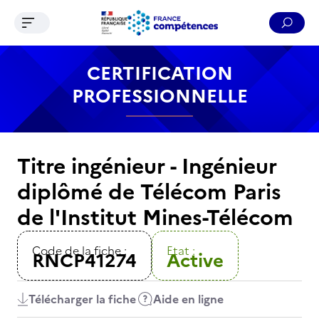
Ouvrir le menu de navigation
Reche
Contenu
Recherche
Menu
Pied de page
CERTIFICATION
PROFESSIONNELLE
Titre ingénieur - Ingénieur
diplômé de Télécom Paris
de l'Institut Mines-Télécom
Code de la fiche :
Etat :
RNCP41274
Active
Télécharger la fiche
Aide en ligne