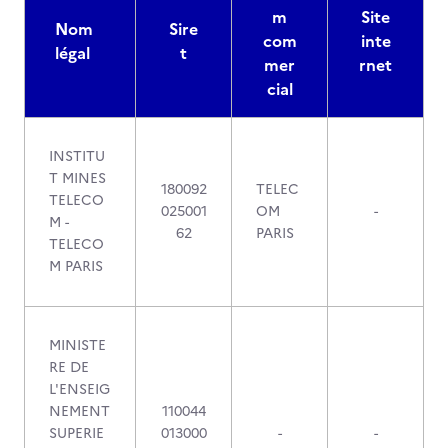
m
Site
Nom
Sire
com
inte
légal
t
mer
rnet
cial
INSTITU
T MINES
180092
TELEC
TELECO
025001
OM
-
M -
62
PARIS
TELECO
M PARIS
MINISTE
RE DE
L'ENSEIG
NEMENT
110044
SUPERIE
013000
-
-