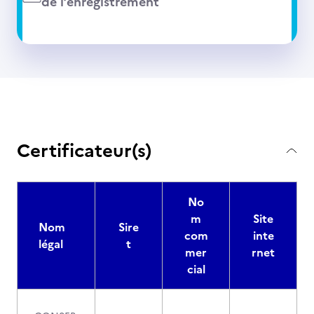
de l’enregistrement
Certificateur(s)
No
m
Site
Nom
Sire
com
inte
légal
t
mer
rnet
cial