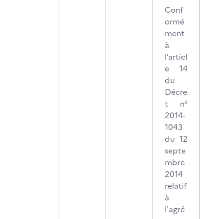
Conf
ormé
ment
à
l’articl
e 14
du
Décre
t n°
2014-
1043
du 12
septe
mbre
2014
relatif
à
l'agré