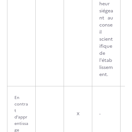
heur
siégea
nt au
conse
il
scient
ifique
de
l'étab
lissem
ent.
En
contra
t
X
-
d’appr
entissa
ge