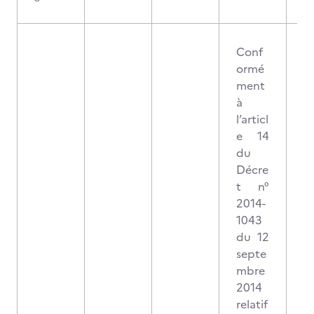
Conf
ormé
ment
à
l’articl
e 14
du
Décre
t n°
2014-
1043
du 12
septe
mbre
2014
relatif