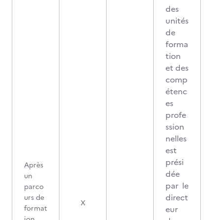
des
unités
de
forma
tion
et des
comp
étenc
es
profe
ssion
nelles
est
prési
Après
dée
un
par le
parco
direct
urs de
2
X
format
eur
ion