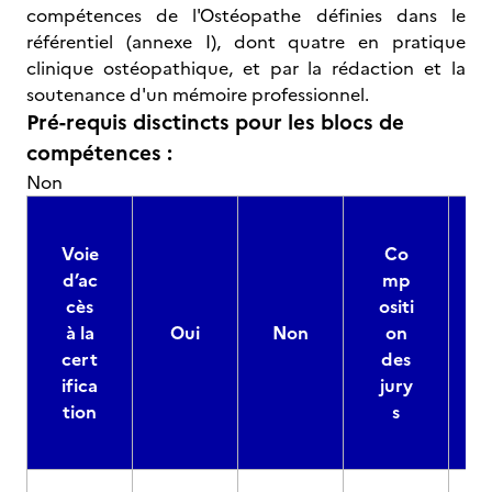
compétences de l'Ostéopathe définies dans le
référentiel (annexe I), dont quatre en pratique
clinique ostéopathique, et par la rédaction et la
soutenance d'un mémoire professionnel.
Pré-requis disctincts pour les blocs de
compétences :
Non
Voie
Co
d’ac
mp
cès
ositi
à la
Oui
Non
on
cert
des
ifica
jury
d
tion
s