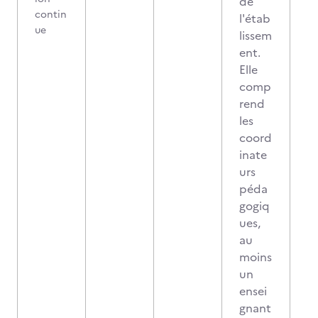
de
contin
l'étab
ue
lissem
ent.
Elle
comp
rend
les
coord
inate
urs
péda
gogiq
ues,
au
moins
un
ensei
gnant