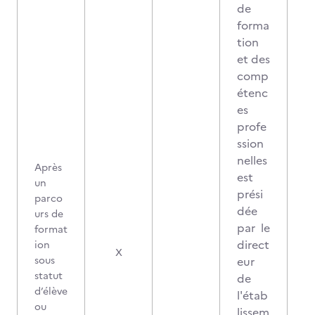
de
forma
tion
et des
comp
étenc
es
profe
ssion
nelles
Après
est
un
prési
parco
dée
urs de
par le
format
direct
ion
2
X
sous
eur
statut
de
d’élève
l'étab
ou
lissem