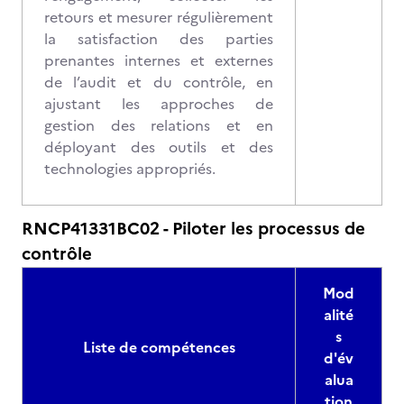
retours et mesurer régulièrement
la satisfaction des parties
prenantes internes et externes
de l’audit et du contrôle, en
ajustant les approches de
gestion des relations et en
déployant des outils et des
technologies appropriés.
RNCP41331BC02 - Piloter les processus de
contrôle
Mod
alité
s
Liste de compétences
d'év
alua
tion