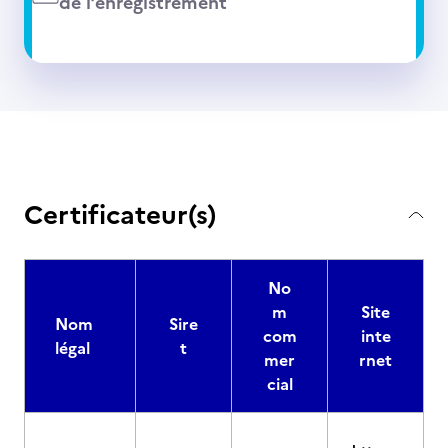
de l’enregistrement
Certificateur(s)
No
m
Site
Nom
Sire
com
inte
légal
t
mer
rnet
cial