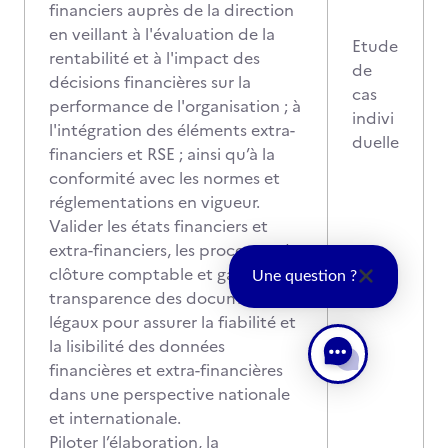
financiers auprès de la direction
en veillant à l'évaluation de la
Etude
rentabilité et à l'impact des
de
décisions financières sur la
cas
performance de l'organisation ; à
indivi
l'intégration des éléments extra-
duelle
financiers et RSE ; ainsi qu’à la
conformité avec les normes et
réglementations en vigueur.
Valider les états financiers et
extra-financiers, les processus de
clôture comptable et garantir la
Une question ?
transparence des documents
légaux pour assurer la fiabilité et
la lisibilité des données
financières et extra-financières
dans une perspective nationale
et internationale.
Piloter l’élaboration, la