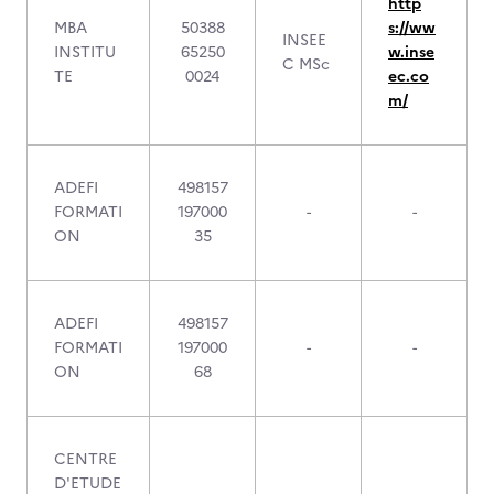
http
MBA
50388
s://ww
INSEE
INSTITU
65250
w.inse
C MSc
TE
0024
ec.co
m/
ADEFI
498157
FORMATI
197000
-
-
ON
35
ADEFI
498157
FORMATI
197000
-
-
ON
68
CENTRE
D'ETUDE