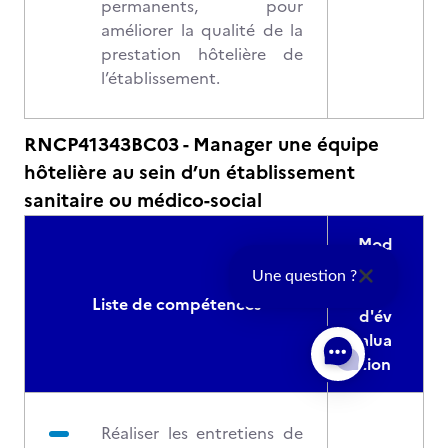
permanents, pour
améliorer la qualité de la
prestation hôtelière de
l’établissement.
RNCP41343BC03 - Manager une équipe
hôtelière au sein d’un établissement
sanitaire ou médico-social
Mod
alité
Une question ?
s
Liste de compétences
d'év
alua
tion
Réaliser les entretiens de