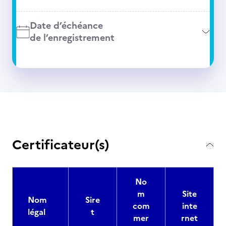
Date d’échéance
de l’enregistrement
Certificateur(s)
No
m
Site
Nom
Sire
com
inte
légal
t
mer
rnet