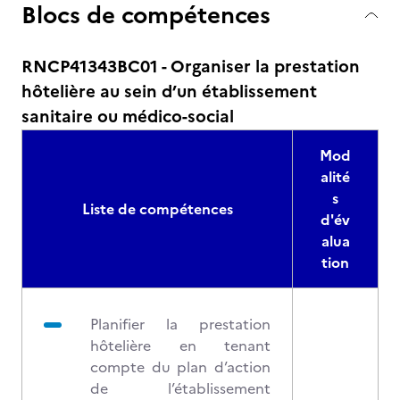
Blocs de compétences
RNCP41343BC01 - Organiser la prestation
hôtelière au sein d’un établissement
sanitaire ou médico-social
Mod
alité
s
Liste de compétences
d'év
alua
tion
Planifier la prestation
hôtelière en tenant
compte du plan d’action
de l’établissement