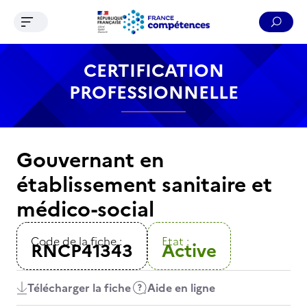
Ouvrir le menu de navigation
Reche
Contenu
Recherche
Menu
Pied de page
CERTIFICATION
PROFESSIONNELLE
Gouvernant en
établissement sanitaire et
médico-social
Code de la fiche :
Etat :
RNCP41343
Active
Télécharger la fiche
Aide en ligne