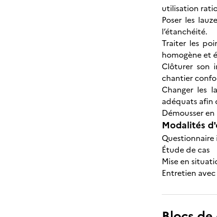
utilisation rati
Poser les lauze
l’étanchéité.
Traiter les po
homogène et é
Clôturer son 
chantier conf
Changer les la
adéquats afin 
Démousser en u
Modalités d'
Questionnaire i
Étude de cas
Mise en situati
Entretien avec 
Blocs de