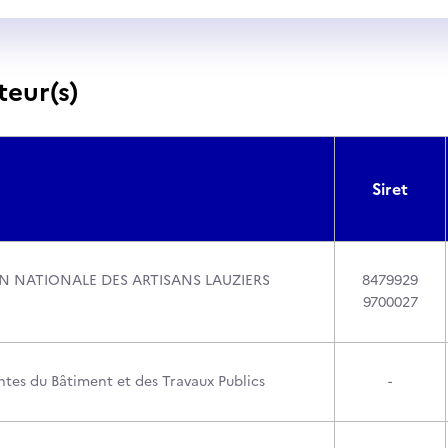
teur(s)
Siret
N NATIONALE DES ARTISANS LAUZIERS
8479929
9700027
tes du Bâtiment et des Travaux Publics
-