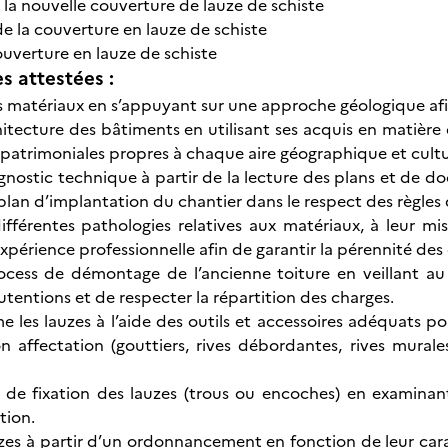
 la nouvelle couverture de lauze de schiste
de la couverture en lauze de schiste
couverture en lauze de schiste
 attestées :
es matériaux en s’appuyant sur une approche géologique afin
chitecture des bâtiments en utilisant ses acquis en matière
s patrimoniales propres à chaque aire géographique et cultu
agnostic technique à partir de la lecture des plans et de d
 plan d’implantation du chantier dans le respect des règles 
 différentes pathologies relatives aux matériaux, à leur m
xpérience professionnelle afin de garantir la pérennité des
rocess de démontage de l’ancienne toiture en veillant au
utentions et de respecter la répartition des charges.
 les lauzes à l’aide des outils et accessoires adéquats pour
 affectation (gouttiers, rives débordantes, rives murales
de fixation des lauzes (trous ou encoches) en examinant 
tion.
uzes à partir d’un ordonnancement en fonction de leur car