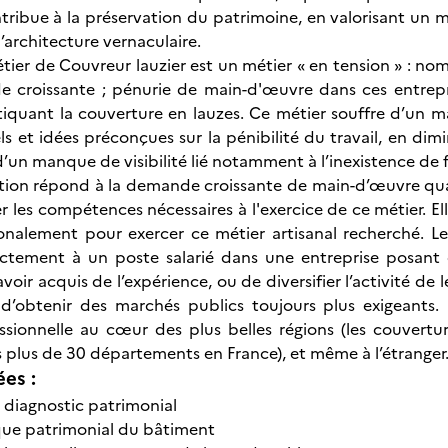
ntribue à la préservation du patrimoine, en valorisant un 
’architecture vernaculaire.
étier de Couvreur lauzier est un métier « en tension » : no
 croissante ; pénurie de main-d'œuvre dans ces entrepri
iquant la couverture en lauzes. Ce métier souffre d’un m
s et idées préconçues sur la pénibilité du travail, en di
d’un manque de visibilité lié notamment à l’inexistence de 
ation répond à la demande croissante de main-d’œuvre quali
r les compétences nécessaires à l'exercice de ce métier. El
nalement pour exercer ce métier artisanal recherché. Les
ctement à un poste salarié dans une entreprise posant d
avoir acquis de l’expérience, ou de diversifier l’activité de
d’obtenir des marchés publics toujours plus exigeants. 
ssionnelle au cœur des plus belles régions (les couvertu
 plus de 30 départements en France), et même à l’étranger
ées :
 diagnostic patrimonial
ue patrimonial du bâtiment