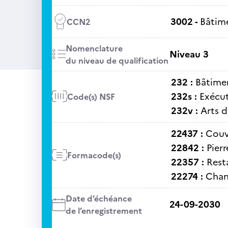
3002 -
Bâtime
CCN2
Nomenclature
Niveau 3
du niveau de qualification
232 :
Bâtime
232s :
Exécut
Code(s) NSF
232v :
Arts d
22437 :
Couv
22842 :
Pierr
Formacode(s)
22357 :
Rest
22274 :
Chan
Date d’échéance
24-09-2030
de l’enregistrement