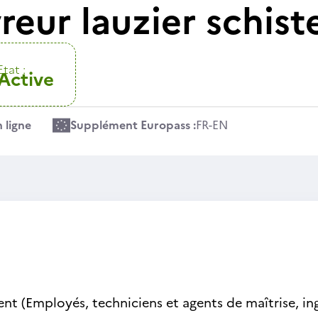
eur lauzier schist
Etat :
Active
 ligne
Supplément Europass :
FR
-
EN
nt (Employés, techniciens et agents de maîtrise, ing