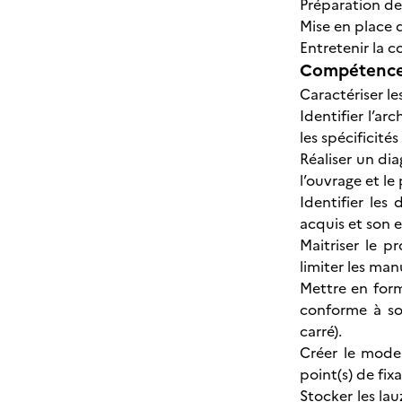
Préparation de
Mise en place 
Entretenir la 
Compétences
Caractériser l
Identifier l’ar
les spécificité
Réaliser un di
l’ouvrage et le
Identifier les
acquis et son e
Maitriser le p
limiter les man
Mettre en forme
conforme à son
carré).
Créer le mode 
point(s) de fixa
Stocker les la