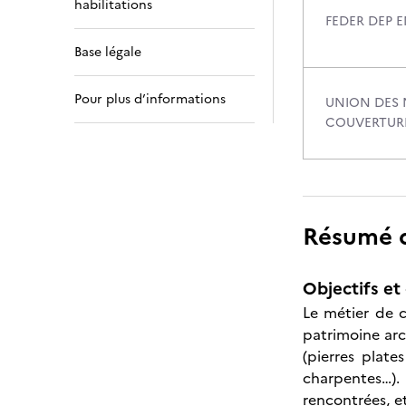
habilitations
FEDER DEP E
Base légale
Pour plus d’informations
UNION DES 
COUVERTURE
Résumé de
Objectifs et 
Le métier de c
patrimoine arch
(pierres plate
charpentes…). I
rencontrées, et