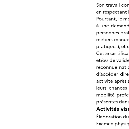
Son travail co
en respectant l
Pourtant, le m
à une demande
personnes prat
métiers manuel
pratiques), et 
Cette certific
et/ou de valide
reconnue natio
d’accéder dire
activité après 
leurs chances 
mobilité profe
présentes dans
Activités vis
Élaboration du
Examen physiq