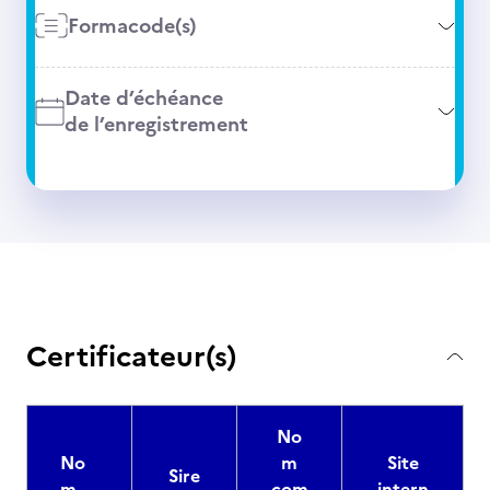
Formacode(s)
Date d’échéance
de l’enregistrement
Certificateur(s)
No
No
m
Site
Sire
m
com
intern