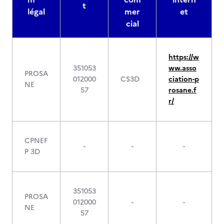
t
légal
mer
et
cial
https://w
351053
ww.asso
PROSA
012000
CS3D
ciation-p
NE
57
rosane.f
r/
CPNEF
-
-
-
P 3D
351053
PROSA
012000
-
-
NE
57