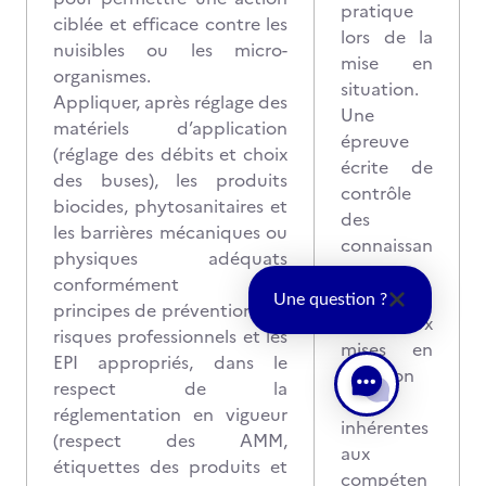
pratique
ciblée et efficace contre les
lors de la
nuisibles ou les micro-
mise en
organismes.
situation.
Appliquer, après réglage des
Une
matériels d’application
épreuve
(réglage des débits et choix
écrite de
des buses), les produits
contrôle
biocides, phytosanitaires et
des
les barrières mécaniques ou
connaissan
physiques adéquats
ces
conformément aux
compléme
Une question ?
principes de prévention des
ntaire aux
risques professionnels et les
mises en
EPI appropriés, dans le
situation
respect de la
et
réglementation en vigueur
inhérentes
(respect des AMM,
aux
étiquettes des produits et
compéten