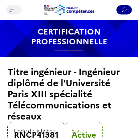
Ouvrir le menu de navigation
Reche
Contenu
Recherche
Menu
Pied de page
CERTIFICATION
PROFESSIONNELLE
Titre ingénieur - Ingénieur
diplômé de l'Université
Paris XIII spécialité
Télécommunications et
réseaux
Code de la fiche :
Etat :
RNCP41381
Active