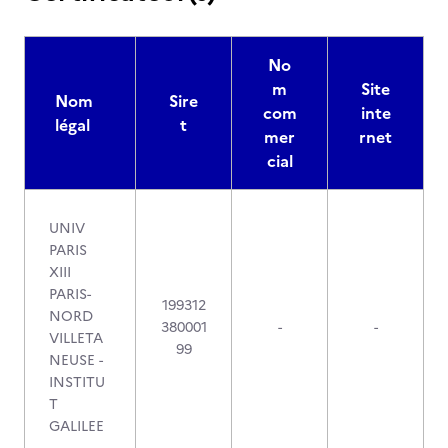
No
m
Site
Nom
Sire
com
inte
légal
t
mer
rnet
cial
UNIV
PARIS
XIII
PARIS-
199312
NORD
380001
-
-
VILLETA
99
NEUSE -
INSTITU
T
GALILEE