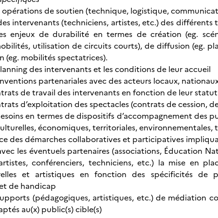
x opérations de soutien (technique, logistique, communicati
s intervenants (techniciens, artistes, etc.) des différents 
les enjeux de durabilité en termes de création (eg. scé
obilités, utilisation de circuits courts), de diffusion (eg.
 (eg. mobilités spectatrices).
planning des intervenants et les conditions de leur accueil
conventions partenariales avec des acteurs locaux, nationau
ontrats de travail des intervenants en fonction de leur statut
ontrats d’exploitation des spectacles (contrats de cession, 
 besoins en termes de dispositifs d’accompagnement des 
culturelles, économiques, territoriales, environnementales, 
ce des démarches collaboratives et participatives impliquan
ec les éventuels partenaires (associations, Éducation Natio
artistes, conférenciers, techniciens, etc.) la mise en p
elles et artistiques en fonction des spécificités de p
é et de handicap
supports (pédagogiques, artistiques, etc.) de médiation c
ptés au(x) public(s) cible(s)