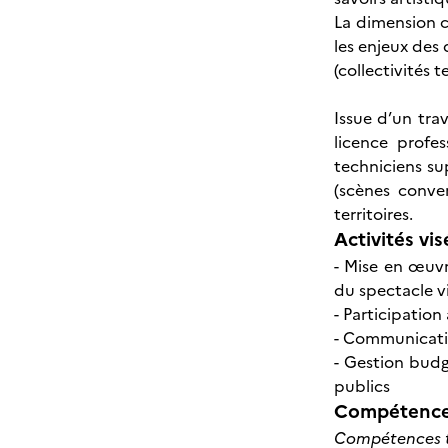
La dimension c
les enjeux des 
(collectivités t
Issue d’un tra
licence profe
techniciens sup
(scènes conve
territoires.
Activités vis
- Mise en œuvr
du spectacle vi
- Participation
- Communicatio
- Gestion budg
publics
Compétences
Compétences t