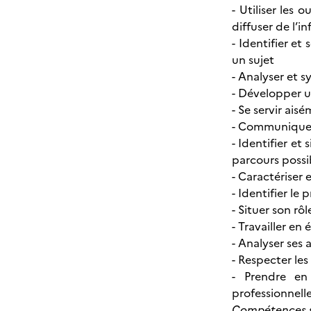
- Utiliser les 
diffuser de l’i
- Identifier e
un sujet
- Analyser et s
- Développer u
- Se servir ais
- Communiquer 
- Identifier et
parcours possi
- Caractériser 
- Identifier le
- Situer son rô
- Travailler en
- Analyser ses 
- Respecter le
- Prendre en
professionnell
Compétences s