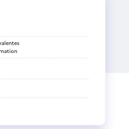
ivalentes
rmation