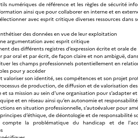
outils numériques de référence et les règles de sécurité inf
nformation ainsi que pour collaborer en interne et en extern
t sélectionner avec esprit critique diverses ressources da
ynthétiser des données en vue de leur exploitation
ne argumentation avec esprit critique
ément des différents registres d’expression écrite et orale de
par oral et par écrit, de façon claire et non ambiguë, dan
 situer les champs professionnels potentiellement en relatio
bles pour y accéder
et valoriser son identité, ses compétences et son projet pr
 processus de production, de diffusion et de valorisation des
le et sa mission au sein d'une organisation pour s’adapter et
 équipe et en réseau ainsi qu’en autonomie et responsabilit
actions en situation professionnelle, s’autoévaluer pour amé
s principes d’éthique, de déontologie et de responsabilité 
 compte la problématique du handicap et de l'acce
es
pécifiques