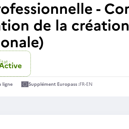
rofessionnelle - C
ation de la création
ionale)
Etat :
Active
 ligne
Supplément Europass :
FR
-
EN