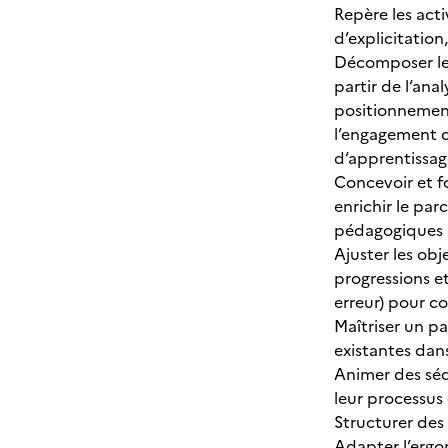
Repère les act
d’explicitatio
Décomposer les 
partir de l’ana
positionnement
l’engagement d
d’apprentissag
Concevoir et f
enrichir le par
pédagogiques a
Ajuster les ob
progressions et
erreur) pour co
Maîtriser un p
existantes dans
Animer des séq
leur processus 
Structurer des
Adapter l’ergo