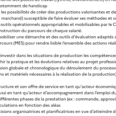
, notamment de handicap
r les possibilités de créer des productions valorisantes et de
marchand) susceptible de faire évoluer ses méthodes et 
outils opérationnels appropriables et mobilisables par le Co
onstruction du parcours de chaque salarié.
obiliser une démarche et des outils d'évaluation adaptés a
cours (MES) pour rendre lisible l’ensemble des actions réal
réinvestir dans les situations de production les compétence
ir la pratique et les évolutions relatives au projet profess
ision globale et chronologique du déroulement du proces
et matériels nécessaires à la réalisation de la production)
tructure et son offre de service en tant qu'acteur économiq
aussi en tant qu’acteur d’accompagnement dans l’emploi dur
ifférentes phases de la prestation (ex : commande, approvi
iculations en fonction des aléas
isions organisatrices et planificatrices en vue d’atteindre d