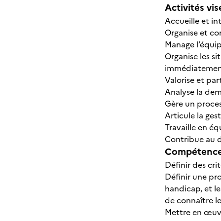
Activités vis
Accueille et in
Organise et con
Manage l’équi
Organise les si
immédiatement
Valorise et par
Analyse la dem
Gère un proces
Articule la ge
Travaille en éq
Contribue au d
Compétences
Définir des cri
Définir une pr
handicap, et le
de connaître leu
Mettre en œuvre