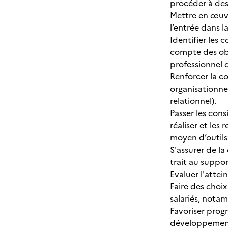
procéder à des 
Mettre en œuvre
l’entrée dans l
Identifier les 
compte des obj
professionnel d
Renforcer la co
organisationnel
relationnel).
Passer les consi
réaliser et les
moyen d’outils
S'assurer de l
trait au suppo
Evaluer l'attei
Faire des choix
salariés, nota
Favoriser progr
développement