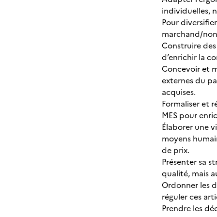
individuelles
Pour diversifie
marchand/non 
Construire des 
d’enrichir la c
Concevoir et m
externes du par
acquises.
Formaliser et 
MES pour enrich
Élaborer une v
moyens humains 
de prix.
Présenter sa s
qualité, mais 
Ordonner les d
réguler ces art
Prendre les déc