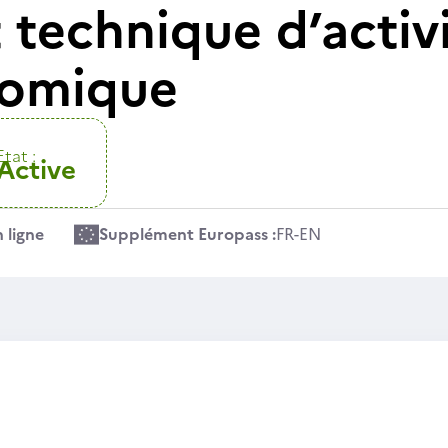
technique d’activi
nomique
Etat :
Active
 ligne
Supplément Europass :
FR
-
EN