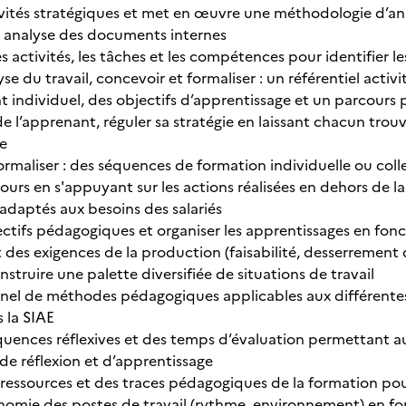
ivités stratégiques et met en œuvre une méthodologie d’anal
n, analyse des documents internes
activités, les tâches et les compétences pour identifier les 
lyse du travail, concevoir et formaliser : un référentiel ac
 individuel, des objectifs d’apprentissage et un parcours p
e l’apprenant, réguler sa stratégie en laissant chacun trou
e
ormaliser : des séquences de formation individuelle ou coll
cours en s'appuyant sur les actions réalisées en dehors de l
daptés aux besoins des salariés
jectifs pédagogiques et organiser les apprentissages en fon
 des exigences de la production (faisabilité, desserrement de
nstruire une palette diversifiée de situations de travail
anel de méthodes pédagogiques applicables aux différente
 la SIAE
uences réflexives et des temps d’évaluation permettant 
de réflexion et d’apprentissage
 ressources et des traces pédagogiques de la formation pou
nomie des postes de travail (rythme, environnement) en fon