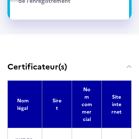
de l’enregistrement
Certificateur(s)
No
m
Site
Nom
Sire
com
inte
légal
t
mer
rnet
cial