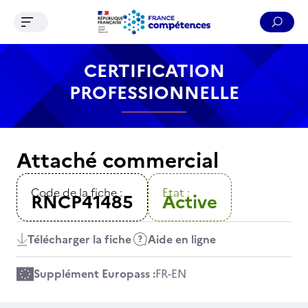
Ouvrir le menu de navigation
Reche
Contenu
Recherche
Menu
Pied de page
CERTIFICATION
PROFESSIONNELLE
Attaché commercial
Code de la fiche :
Etat :
RNCP41485
Active
Télécharger la fiche
Aide en ligne
Supplément Europass :
FR
-
EN