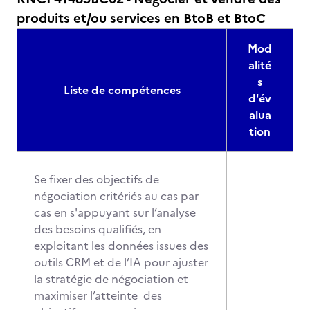
produits et/ou services en BtoB et BtoC
Mod
alité
s
Liste de compétences
d'év
alua
tion
Se fixer des objectifs de
négociation critériés au cas par
cas en s'appuyant sur l’analyse
des besoins qualifiés, en
exploitant les données issues des
outils CRM et de l’IA pour ajuster
la stratégie de négociation et
maximiser l’atteinte des