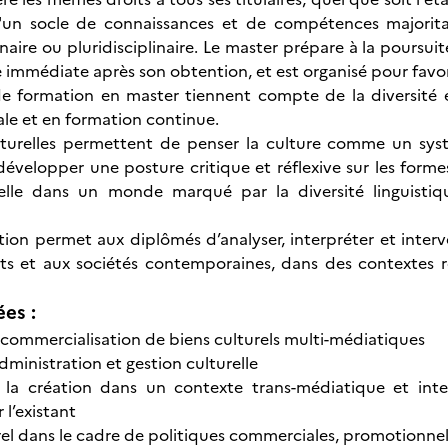
 d'un socle de connaissances et de compétences majorit
naire ou pluridisciplinaire. Le master prépare à la poursu
 immédiate après son obtention, et est organisé pour favori
e formation en master tiennent compte de la diversité et
iale et en formation continue.
lturelles permettent de penser la culture comme un sy
développer une posture critique et réflexive sur les forme
relle dans un monde marqué par la diversité linguistiqu
tion permet aux diplômés d’analyser, interpréter et interve
ts et aux sociétés contemporaines, dans des contextes ré
ées :
 commercialisation de biens culturels multi-médiatiques
dministration et gestion culturelle
à la création dans un contexte trans-médiatique et inte
 l’existant
rel dans le cadre de politiques commerciales, promotionnelle