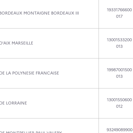
19331766600
 BORDEAUX MONTAIGNE BORDEAUX III
017
13001533200
D'AIX MARSEILLE
013
19987001500
DE LA POLYNESIE FRANCAISE
013
13001550600
 DE LORRAINE
012
93249089900