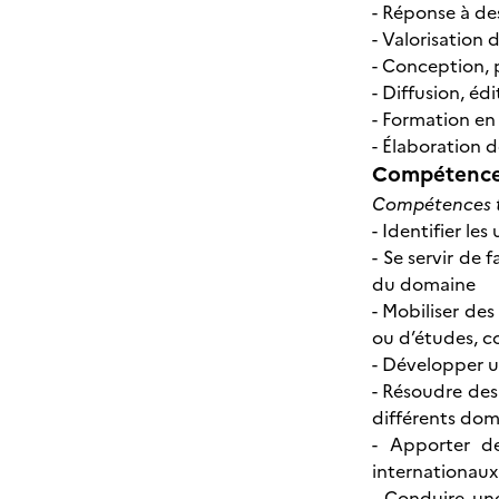
- Réponse à de
- Valorisation 
- Conception, p
- Diffusion, éd
- Formation en 
- Élaboration d
Compétences
Compétences t
- Identifier le
- Se servir de
du domaine
- Mobiliser des
ou d’études, c
- Développer u
- Résoudre des
différents dom
- Apporter d
internationaux
- Conduire une