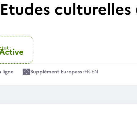
tudes culturelles 
Etat :
Active
 ligne
Supplément Europass :
FR
-
EN