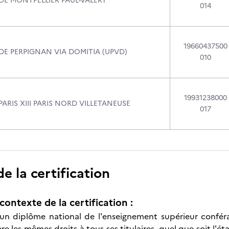
DE MONTPELLIER PAUL-VALERY
014
19660437500
DE PERPIGNAN VIA DOMITIA (UPVD)
010
19931238000
PARIS XIII PARIS NORD VILLETANEUSE
017
 la certification
contexte de la certification :
un diplôme national de l'enseignement supérieur conféran
ère les mêmes droits à tous ses titulaires, quel que soit l'ét