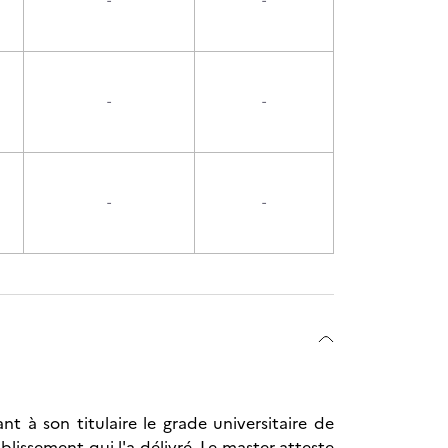
-
-
-
-
-
-
t à son titulaire le grade universitaire de
ablissement qui l'a délivré. Le master atteste