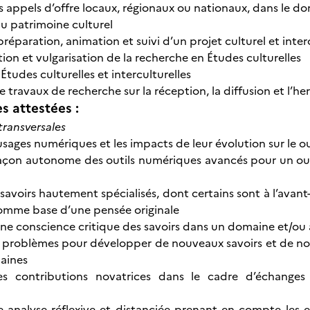
s appels d’offre locaux, régionaux ou nationaux, dans le do
du patrimoine culturel
réparation, animation et suivi d’un projet culturel et inter
ition et vulgarisation de la recherche en Études culturelles
Études culturelles et interculturelles
e travaux de recherche sur la réception, la diffusion et l’
 attestées :
ransversales
s usages numériques et les impacts de leur évolution sur le
 façon autonome des outils numériques avancés pour un ou
 savoirs hautement spécialisés, dont certains sont à l’avan
omme base d’une pensée originale
ne conscience critique des savoirs dans un domaine et/ou à
 problèmes pour développer de nouveaux savoirs et de nouv
aines
es contributions novatrices dans le cadre d’échange
 analyse réflexive et distanciée prenant en compte les e